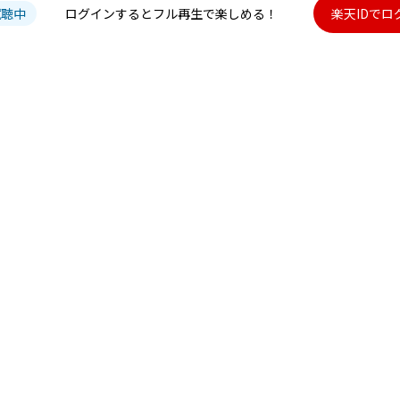
試聴中
ログインするとフル再生で楽しめる！
楽天IDでロ