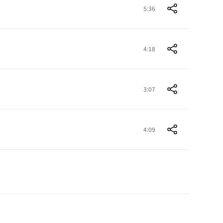
5:36
4:18
3:07
4:09