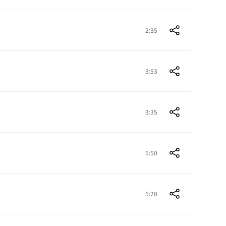
2:35
3:53
3:35
5:50
5:20