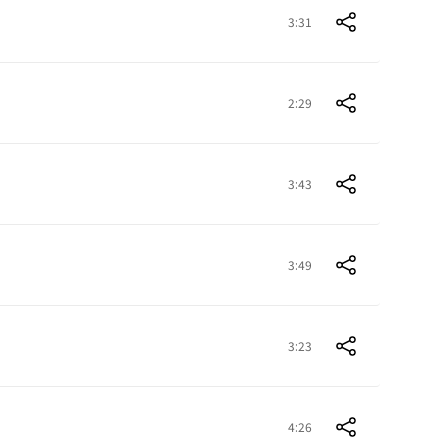
3:31
2:29
3:43
3:49
3:23
4:26