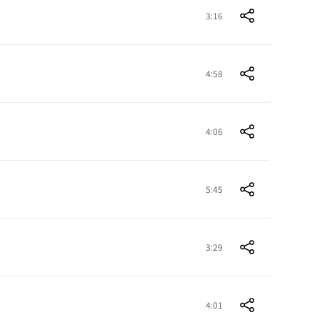
3:16
4:58
4:06
5:45
3:29
4:01