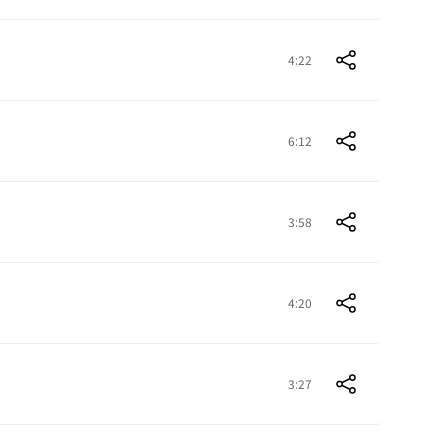
4:22
6:12
3:58
4:20
3:27