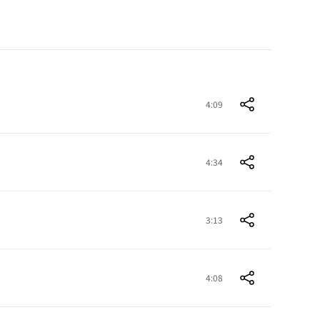
4:09
4:34
3:13
4:08