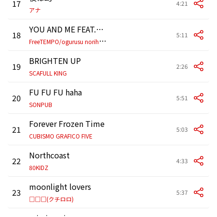
17
4:21
アナ
YOU AND ME FEAT.OGURUSU NORIHIDE
18
5:11
F
reeTEMPO/ogurusu norihide
BRIGHTEN UP
19
2:26
SCAFULL KING
FU FU FU haha
20
5:51
SONPUB
Forever Frozen Time
21
5:03
CUBISMO GRAFICO FIVE
Northcoast
22
4:33
80KIDZ
moonlight lovers
23
5:37
□□□(クチロロ)