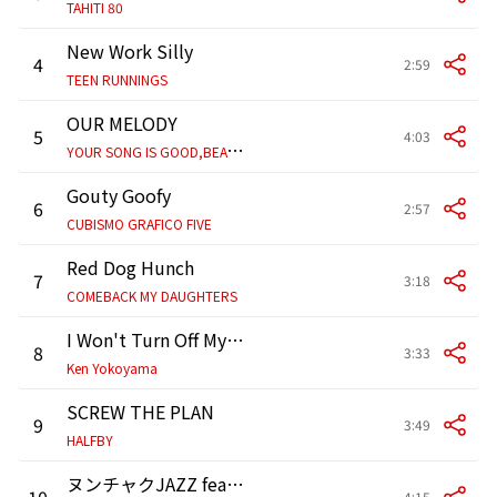
TAHITI 80
New Work Silly
4
2:59
TEEN RUNNINGS
OUR MELODY
5
4:03
Y
OUR SONG IS GOOD,BEAT CRUSADERS
Gouty Goofy
6
2:57
CUBISMO GRAFICO FIVE
Red Dog Hunch
7
3:18
COMEBACK MY DAUGHTERS
I Won't Turn Off My Radio
8
3:33
Ken Yokoyama
SCREW THE PLAN
9
3:49
HALFBY
ヌンチャクJAZZ feat.JON-E & Campanella
10
4:15