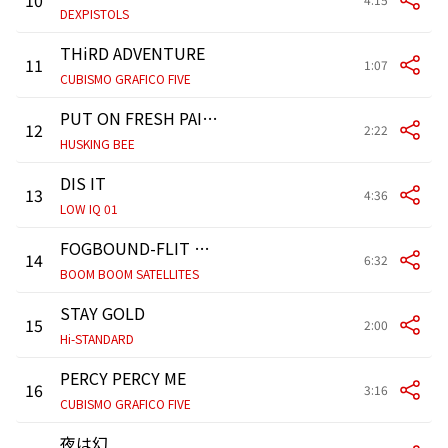
DEXPISTOLS
THiRD ADVENTURE
11
1:07
CUBISMO GRAFICO FIVE
PUT ON FRESH PAINT
12
2:22
HUSKING BEE
DIS IT
13
4:36
LOW IQ 01
FOGBOUND-FLIT THROUGH-
14
6:32
BOOM BOOM SATELLITES
STAY GOLD
15
2:00
Hi-STANDARD
PERCY PERCY ME
16
3:16
CUBISMO GRAFICO FIVE
夜は幻