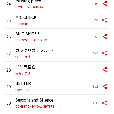
missing piece
24
4:05
FRONTIER BACKYARD
MIC CHECK
25
3:33
Cornelius
SKIT SKIT!!!
26
0:53
CUBISMO GRAFICO FIVE
カラクリカラフルビジョン
27
4:40
依布サラサ
ドシラ空色
28
4:19
依布サラサ
BETTER
29
3:18
LOW IQ 01
Seasons and Silence
30
4:35
COMEBACK MY DAUGHTERS