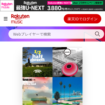
キャンペーン
料金プラン
楽天IDでログイン
Webプレイヤー
使い方
ご契約内容の確認・変更
ヘルプ
初回30日間無料お試し