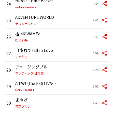
Hero's Come Back!!
24
4:34
nobodyknows+
ADVENTURE WORLD
25
2:41
デリカテッセン
極 <KIWAME>
26
3:47
DJ OZMA
自惚れてFall in Love
27
4:56
シャ乱Q
アメージングブルー
28
4:24
アンティック-珈琲店-
A.T.W! (the FESTIVAL set) feat. GILLE × SHINJI TAKEDA
29
5:03
DAISHI DANCE
まゆげ
30
4:47
東京プリン