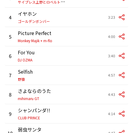
サ
イプレス上野とロベルト吉野
イヤホン
4
3:23
ゴールデンボンバー
Picture Perfect
5
4:00
Monkey Majik + m-flo
For You
6
3:40
DJ OZMA
Selfish
7
4:57
野猿
さよならのうた
8
4:43
mihimaru GT
シャンパンダ!!
9
4:14
CLUB PRINCE
弱虫サンタ
10
4:47