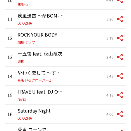
羞恥心
疾風迅雷 ～命BOM-BA-YE～
11
3:26
DJ OZMA
ROCK YOUR BODY
12
3:19
加藤ミリヤ
十五夜 feat. 秋山竜次
13
2:45
遊助
やわく恋して ～ずっと僕らでいられますように～
14
3:43
ももいろクローバーZ
I RAVE U feat. DJ OZMA
15
4:18
ravex
Saturday Night
16
4:06
DJ OZMA
愛車 ローンで