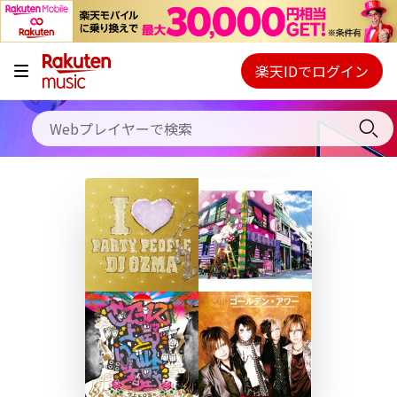
キャンペーン
料金プラン
楽天IDでログイン
Webプレイヤー
使い方
ご契約内容の確認・変更
ヘルプ
初回30日間無料お試し