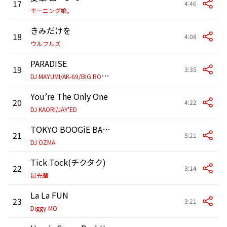
17
4:46
モーニング娘。
きみだけを
18
4:08
ウルフルズ
PARADISE
19
3:35
D
J MAYUMI/AK-69/BIG RON/JAY'ED
You’re The Only One
20
4:22
DJ KAORI/JAY'ED
TOKYO BOOGiE BACK
21
5:21
DJ OZMA
Tick Tock(チクタク)
22
3:14
鼠先輩
La La FUN
23
3:21
Diggy-MO'