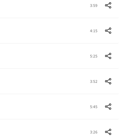
3:59
4:15
5:25
3:52
5:45
3:26