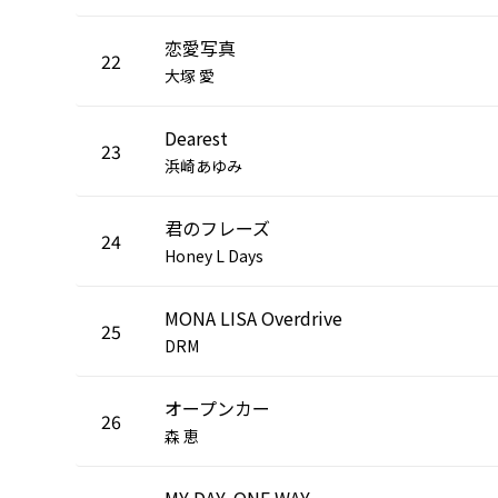
恋愛写真
22
大塚 愛
Dearest
23
浜崎あゆみ
君のフレーズ
24
Honey L Days
MONA LISA Overdrive
25
DRM
オープンカー
26
森 恵
MY DAY, ONE WAY