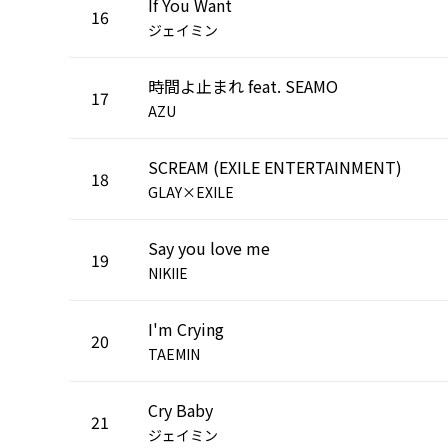
If You Want
16
ジェイミン
時間よ止まれ feat. SEAMO
17
AZU
SCREAM (EXILE ENTERTAINMENT)
18
GLAY×EXILE
Say you love me
19
NIKIIE
I'm Crying
20
TAEMIN
Cry Baby
21
ジェイミン