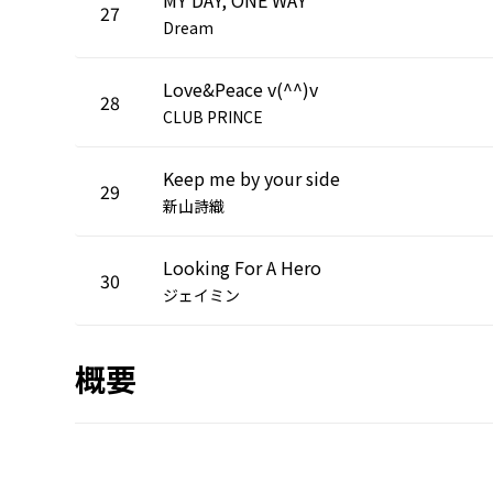
27
Dream
Love&Peace v(^^)v
28
CLUB PRINCE
Keep me by your side
29
新山詩織
Looking For A Hero
30
ジェイミン
概要