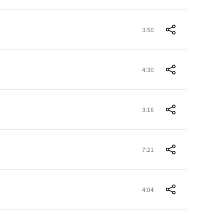
3:50
4:30
3:16
7:21
4:04