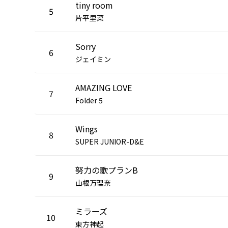
tiny room
5
片平里菜
Sorry
6
ジェイミン
AMAZING LOVE
7
Folder 5
Wings
8
SUPER JUNIOR-D&E
努力の歌プランB
9
山根万理奈
ミラーズ
10
東方神起