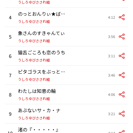
うしろゆびさされ組
のっとおんりぃ★ばっとおるそう
4
4:12
うしろゆびさされ組
象さんのすきゃんてぃ
5
3:56
うしろゆびさされ組
猫舌ごころも恋のうち
6
3:11
うしろゆびさされ組
ピタゴラスをぶっとばせ
7
3:46
うしろゆびさされ組
わたしは知恵の輪
8
4:06
うしろゆびさされ組
あぶないサ・カ・ナ
9
3:21
うしろゆびさされ組
渚の『・・・・・』
10
4:14