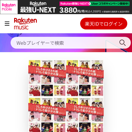
キャンペーン
料金プラン
楽天IDでログイン
Webプレイヤー
使い方
ご契約内容の確認・変更
ヘルプ
初回30日間無料お試し