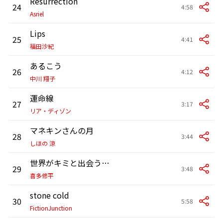
Resurrection
24
4:58
Asriel
Lips
25
4:41
福田沙紀
あるこう
26
4:12
中川 翔子
運命線
27
3:17
リア・ディゾン
マネキンさんの月
28
3:44
しほの 涼
世界がキミと出会うまで
29
3:48
喜多修平
stone cold
30
5:58
FictionJunction