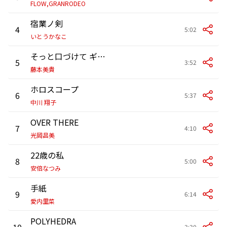
FLOW,GRANRODEO
宿業ノ剣
4
5:02
いとうかなこ
そっと口づけて ギュッと抱きしめて
5
3:52
藤本美貴
ホロスコープ
6
5:37
中川 翔子
OVER THERE
7
4:10
光岡昌美
22歳の私
8
5:00
安倍なつみ
手紙
9
6:14
愛内里菜
POLYHEDRA
10
3:30