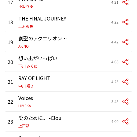
17
4:21
小坂りゆ
THE FINAL JOURNEY
18
4:22
上木彩矢
創聖のアクエリオン お兄さまと
19
4:42
AKINO
想い出がいっぱい
20
4:08
下川 みくに
RAY OF LIGHT
21
4:25
中川 翔子
Voices
22
3:45
HIMEKA
愛のために。 -Cloudberry Jam-
23
4:00
上戸彩