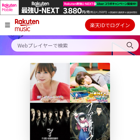
キャンペーン
料金プラン
楽天IDでログイン
Webプレイヤー
使い方
ご契約内容の確認・変更
ヘルプ
初回30日間無料お試し