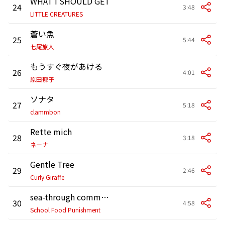
WHAT I SHOULD GET
24
3:48
LITTLE CREATURES
蒼い魚
25
5:44
七尾旅人
もうすぐ夜があける
26
4:01
原田郁子
ソナタ
27
5:18
clammbon
Rette mich
28
3:18
ネーナ
Gentle Tree
29
2:46
Curly Giraffe
sea-through communication
30
4:58
School Food Punishment