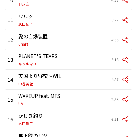
世理奈
ワルツ
11
5:22
原田郁子
愛の自爆装置
12
4:36
Chara
PLANET'S TEARS
13
5:16
キタキマユ
天国より野蛮～WILDER THAN HEAVEN～
14
4:37
中谷美紀
WAKEUP feat. MFS
15
2:58
UA
かじき釣り
16
6:51
原田郁子
地下鉄のザジ