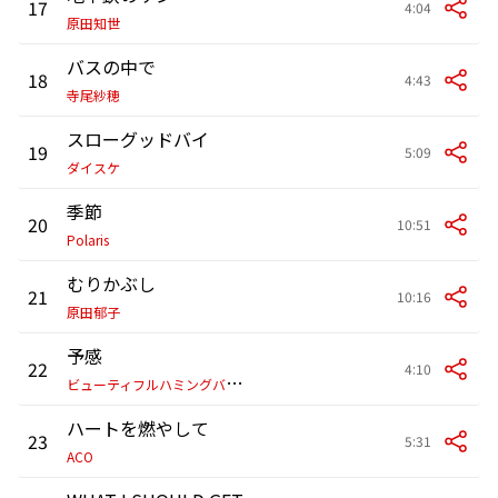
17
4:04
原田知世
バスの中で
18
4:43
寺尾紗穂
スローグッドバイ
19
5:09
ダイスケ
季節
20
10:51
Polaris
むりかぶし
21
10:16
原田郁子
予感
22
4:10
ビ
ューティフルハミングバード
ハートを燃やして
23
5:31
ACO