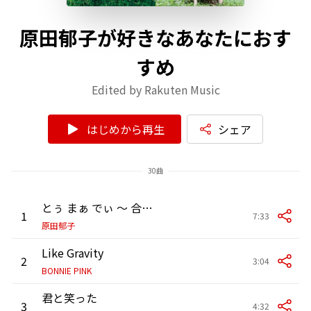
原田郁子が好きなあなたにおす
すめ
Edited by Rakuten Music
はじめから再生
シェア
30曲
とぅ まぁ でぃ ～ 合唱 ～
1
7:33
原田郁子
Like Gravity
2
3:04
BONNIE PINK
君と笑った
3
4:32