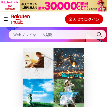
キャンペーン
料金プラン
楽天IDでログイン
Webプレイヤー
使い方
ご契約内容の確認・変更
ヘルプ
初回30日間無料お試し