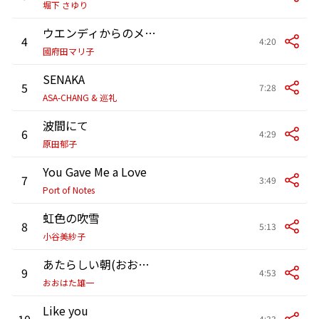
堀下 さゆり
ウエンディからのメッセージ
4
4:20
國府田マリ子
SENAKA
5
7:28
ASA-CHANG & 巡礼
波間にて
6
4:29
原田郁子
You Gave Me a Love
7
3:49
Port of Notes
虹色の吹雪
8
5:13
小谷美紗子
あたらしい朝(おおはた雄一×持田香織)
9
4:53
おおはた雄一
Like you
10
4:33