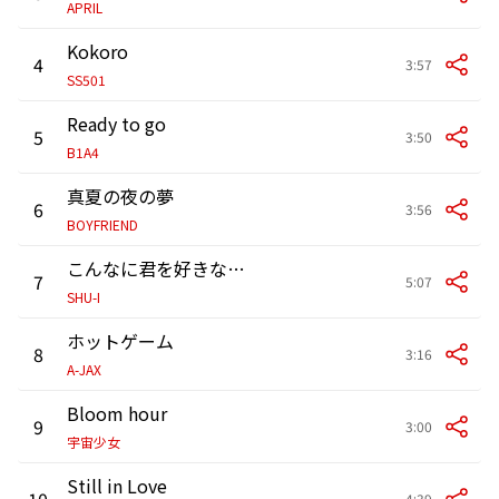
APRIL
Kokoro
4
3:57
SS501
Ready to go
5
3:50
B1A4
真夏の夜の夢
6
3:56
BOYFRIEND
こんなに君を好きなのにどうして?
7
5:07
SHU-I
ホットゲーム
8
3:16
A-JAX
Bloom hour
9
3:00
宇宙少女
Still in Love
10
4:39