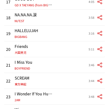
17
4:05
G
D X TAEYANG (from BIGBANG)
NA.NA.NA.涙
18
3:58
NU'EST
HALLELUJAH
19
3:16
BIGBANG
Friends
20
5:11
大国男児
I Miss You
21
3:46
BOYFRIEND
SCREAM
22
3:44
東方神起
I Wonder If You Hurt Like Me
23
3:48
2AM