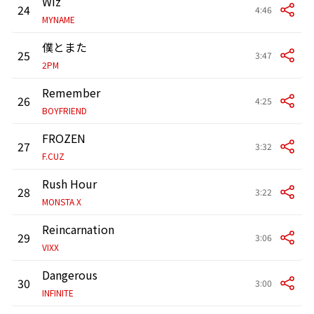
Wiz
24
4:46
MYNAME
僕とまた
25
3:47
2PM
Remember
26
4:25
BOYFRIEND
FROZEN
27
3:32
F.CUZ
Rush Hour
28
3:22
MONSTA X
Reincarnation
29
3:06
VIXX
Dangerous
30
3:00
INFINITE