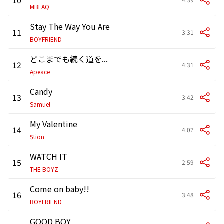
MBLAQ
Stay The Way You Are
11
3:31
BOYFRIEND
どこまでも続く道を...
12
4:31
Apeace
Candy
13
3:42
Samuel
My Valentine
14
4:07
5tion
WATCH IT
15
2:59
THE BOYZ
Come on baby!!
16
3:48
BOYFRIEND
GOOD BOY