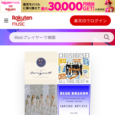
キャンペーン
料金プラン
楽天IDでログイン
Webプレイヤー
使い方
ご契約内容の確認・変更
ヘルプ
初回30日間無料お試し