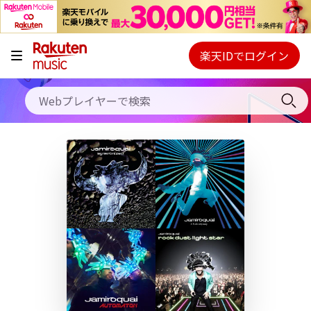
キャンペーン
料金プラン
楽天IDでログイン
Webプレイヤー
使い方
ご契約内容の確認・変更
ヘルプ
初回30日間無料お試し