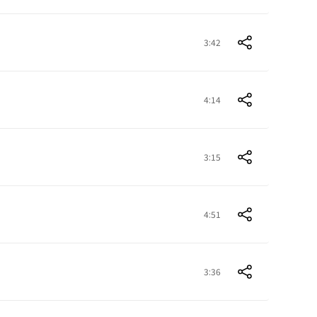
3:42
4:14
3:15
4:51
3:36