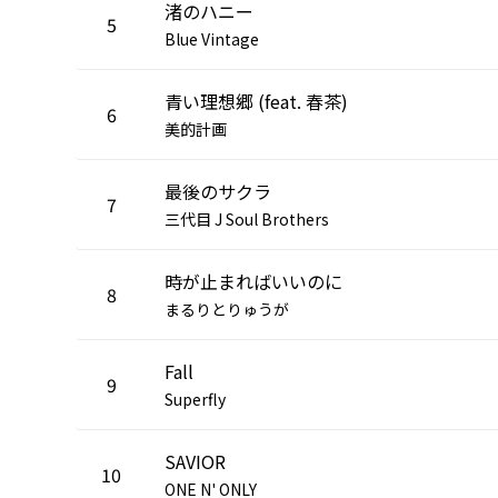
渚のハニー
5
Blue Vintage
青い理想郷 (feat. 春茶)
6
美的計画
最後のサクラ
7
三代目 J Soul Brothers
時が止まればいいのに
8
まるりとりゅうが
Fall
9
Superfly
SAVIOR
10
ONE N' ONLY