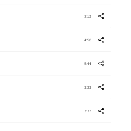
3:12
4:58
5:44
3:33
3:32