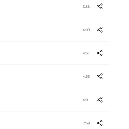
3:33
4:09
4:57
4:55
4:01
2:59