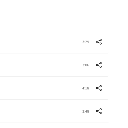
3:29
3:06
4:18
3:48