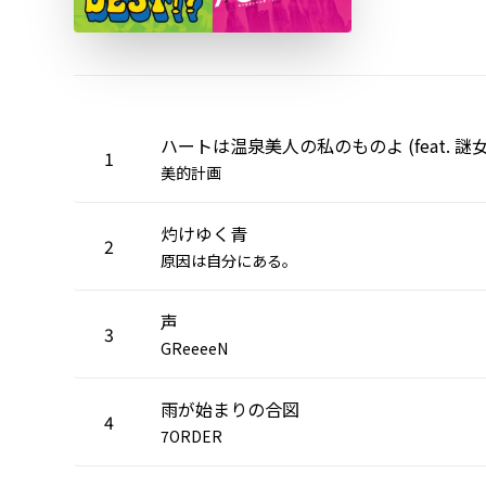
ハートは温泉美人の私のものよ (feat. 謎女
1
美的計画
灼けゆく青
2
原因は自分にある。
声
3
GReeeeN
雨が始まりの合図
4
7ORDER