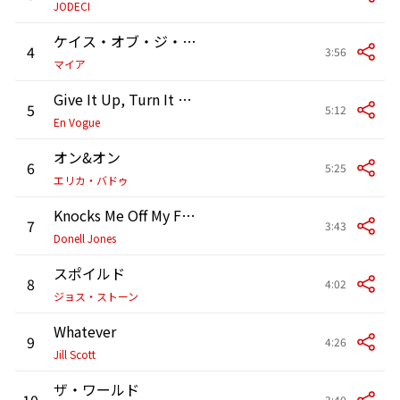
JODECI
ケイス・オブ・ジ・エックス
4
3:56
マイア
Give It Up, Turn It Loose
5
5:12
En Vogue
オン&オン
6
5:25
エリカ・バドゥ
Knocks Me Off My Feet
7
3:43
Donell Jones
スポイルド
8
4:02
ジョス・ストーン
Whatever
9
4:26
Jill Scott
ザ・ワールド
10
3:40