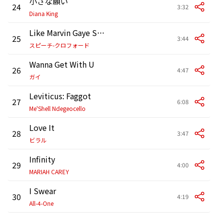
小さな願い
24
3:32
Diana King
Like Marvin Gaye Said (What’s Goin’ On)
25
3:44
スピーチ-クロフォード
Wanna Get With U
26
4:47
ガイ
Leviticus: Faggot
27
6:08
Me'Shell Ndegeocello
Love It
28
3:47
ビラル
Infinity
29
4:00
MARIAH CAREY
I Swear
30
4:19
All-4-One