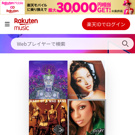
キャンペーン
料金プラン
楽天IDでログイン
Webプレイヤー
使い方
ご契約内容の確認・変更
ヘルプ
初回30日間無料お試し