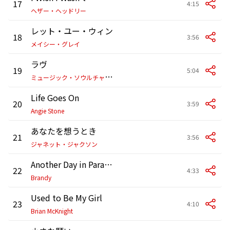
17
4:15
ヘザー・ヘッドリー
レット・ユー・ウィン
18
3:56
メイシー・グレイ
ラヴ
19
5:04
ミ
ュージック・ソウルチャイルド
Life Goes On
20
3:59
Angie Stone
あなたを想うとき
21
3:56
ジャネット・ジャクソン
Another Day in Paradise (with Ray J)
22
4:33
Brandy
Used to Be My Girl
23
4:10
Brian McKnight