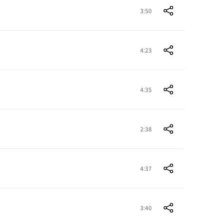
3:50
4:23
4:35
2:38
4:37
3:40