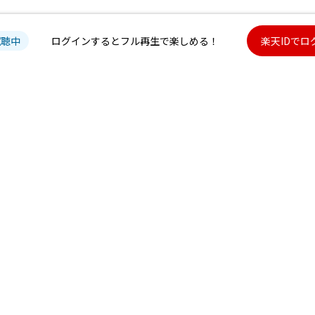
試聴中
ログインするとフル再生で楽しめる！
楽天IDでロ