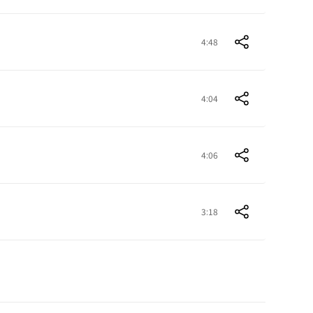
4:48
4:04
4:06
3:18