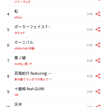
ジミーサムP
虹
4
3:40
whoo
ポーカーフェイス feat.竹内 良太 (カバー)
5
3:20
ゆちゃP
カーニバル
6
3:39
otetsu feat.赤飯
悪ノ娘
7
4:36
mothy_悪ノP
百鬼蛇行 featuring 綾 (CV:柿原徹也) & 唯 (CV:山下大輝)
8
4:50
家
の裏でマンボウが死んでるP
十面相 feat.GUMI
9
3:42
YM
天井
10
3:52