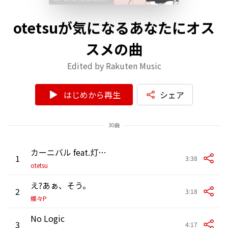
otetsuが気になるあなたにオス
スメの曲
Edited by Rakuten Music
はじめから再生
シェア
30曲
カーニバル feat.灯油(カバー)
1
3:38
otetsu
え?あぁ、そう。
2
3:18
蝶々P
No Logic
3
4:17