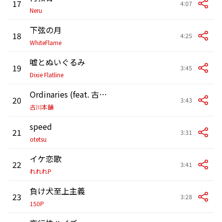
17
4:07
Neru
下弦の月
18
4:25
WhiteFlame
嘘とぬいぐるみ
19
3:45
Dixie Flatline
Ordinaries (feat. 古川亮)
20
3:43
古川本舗
speed
21
3:31
otetsu
イケ恋歌
22
3:41
れれれP
負け犬至上主義
23
3:28
150P