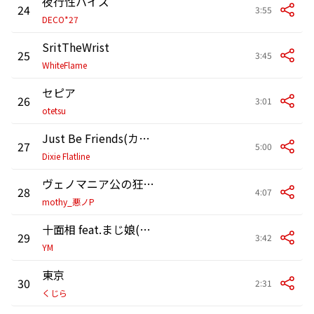
夜行性ハイズ
24
3:55
DECO*27
SritTheWrist
25
3:45
WhiteFlame
セピア
26
3:01
otetsu
Just Be Friends(カバー)feat. ゼブラ
27
5:00
Dixie Flatline
ヴェノマニア公の狂気 feat.神威がくぽ、MEIKO、初音ミク、巡音ルカ、GUMI、KAITO
28
4:07
mothy_悪ノP
十面相 feat.まじ娘(カバー)
29
3:42
YM
東京
30
2:31
くじら