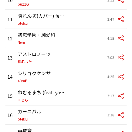
buzzG
隠れん坊(カバー) feat.灯油
11
3:47
otetsu
初恋学園・純愛科
12
4:15
Nem
アストロノーツ
13
7:03
椎名もた
シリョクケンサ
14
4:25
40mP
ねむるまち (feat. yama)
15
3:17
くじら
カーニバル
16
3:38
otetsu
再教育