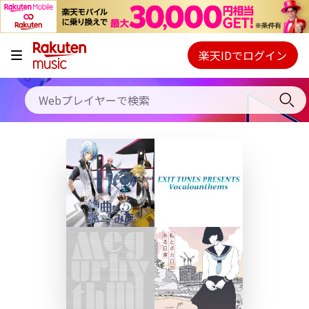
キャンペーン
料金プラン
楽天IDでログイン
Webプレイヤー
使い方
ご契約内容の確認・変更
ヘルプ
初回30日間無料お試し