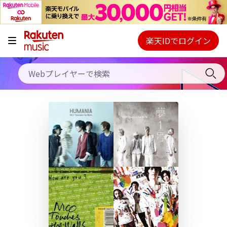
キャンペーン
料金プラン
楽天IDでログイン
Webプレイヤー
使い方
ご契約内容の確認・変更
ヘルプ
初回30日間無料お試し