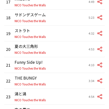
17
4:49
NICO Touches the Walls
サドンデスゲーム
18
5:23
NICO Touches the Walls
ストラト
19
4:32
NICO Touches the Walls
夏の大三角形
20
4:53
NICO Touches the Walls
Funny Side Up!
21
4:10
NICO Touches the Walls
THE BUNGY
22
3:34
NICO Touches the Walls
渦と渦
23
4:54
NICO Touches the Walls