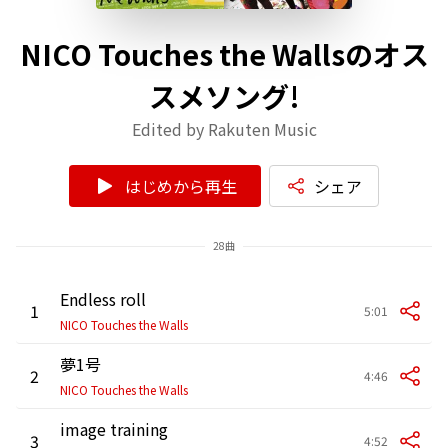
NICO Touches the Wallsのオス
スメソング!
Edited by Rakuten Music
はじめから再生
シェア
28曲
Endless roll
1
5:01
NICO Touches the Walls
夢1号
2
4:46
NICO Touches the Walls
image training
3
4:52