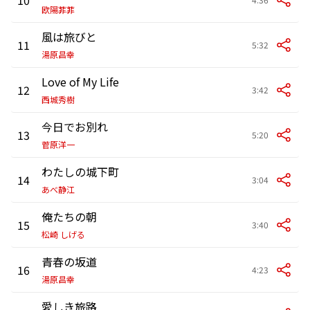
欧陽菲菲
風は旅びと
11
5:32
湯原昌幸
Love of My Life
12
3:42
西城秀樹
今日でお別れ
13
5:20
菅原洋一
わたしの城下町
14
3:04
あべ静江
俺たちの朝
15
3:40
松崎 しげる
青春の坂道
16
4:23
湯原昌幸
愛しき旅路