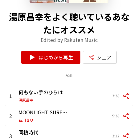
湯原昌幸をよく聴いているあな
たにオススメ
Edited by Rakuten Music
はじめから再生
シェア
30曲
何もない手のひらは
1
3:38
湯原昌幸
MOONLIGHT SURFER
2
5:38
石川セリ
同棲時代
3
3:12