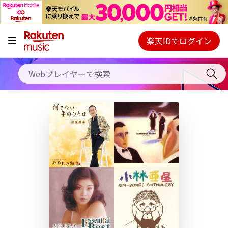
キャンペーン
料金プラン
楽天IDでログイン
Webプレイヤー
使い方
ご契約内容の確認・変更
ヘルプ
初回30日間無料お試し