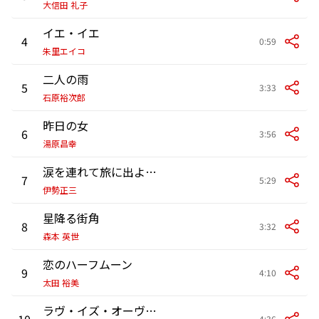
大信田 礼子
イエ・イエ
4
0:59
朱里エイコ
二人の雨
5
3:33
石原裕次郎
昨日の女
6
3:56
湯原昌幸
涙を連れて旅に出ようか
7
5:29
伊勢正三
星降る街角
8
3:32
森本 英世
恋のハーフムーン
9
4:10
太田 裕美
ラヴ・イズ・オーヴァー
10
4:36