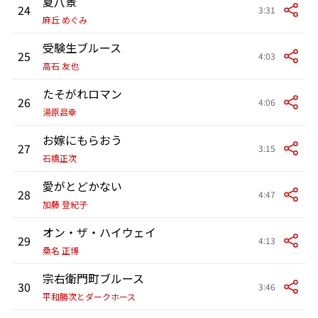
夏八景
24
3:31
麻丘 めぐみ
受験生ブルース
25
4:03
高石 友也
たそがれロマン
26
4:06
湯原昌幸
お嫁にもらおう
27
3:15
石橋正次
愛がとどかない
28
4:47
加藤 登紀子
オン・ザ・ハイウェイ
29
4:13
桑名 正博
宗右衛門町ブルース
30
3:46
平和勝次とダークホース