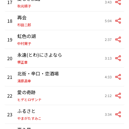
17
3:43
秋元順子
再会
18
5:04
杉田二郎
虹色の湖
19
2:37
中村晃子
永遠(とわ)にさよなら
20
3:13
堺正章
北街・辛口・恋酒場
21
4:33
湯原昌幸
愛の奇跡
22
2:12
ヒデとロザンナ
ふるさと
23
3:34
やまがたすみこ