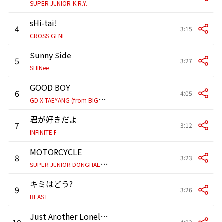
SUPER JUNIOR-K.R.Y.
sHi-tai!
4
3:15
CROSS GENE
Sunny Side
5
3:27
SHINee
GOOD BOY
6
4:05
G
D X TAEYANG (from BIGBANG)
君が好きだよ
7
3:12
INFINITE F
MOTORCYCLE
8
3:23
S
UPER JUNIOR DONGHAE & EUNHYUK
キミはどう?
9
3:26
BEAST
Just Another Lonely Night
10
4:03