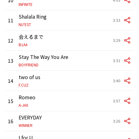
INFINITE
Shalala Ring
11
3:33
NU'EST
会えるまで
12
3:29
B1A4
Stay The Way You Are
13
3:31
BOYFRIEND
two of us
14
3:40
F.CUZ
Romeo
15
3:57
A-JAX
EVERYDAY
16
3:26
WINNER
I for U