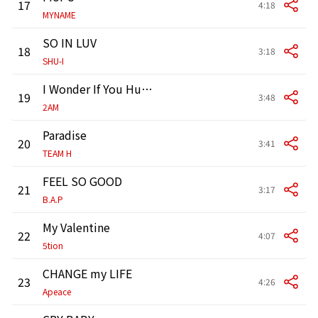
17
4:18
MYNAME
SO IN LUV
18
3:18
SHU-I
I Wonder If You Hurt Like Me
19
3:48
2AM
Paradise
20
3:41
TEAM H
FEEL SO GOOD
21
3:17
B.A.P
My Valentine
22
4:07
5tion
CHANGE my LIFE
23
4:26
Apeace