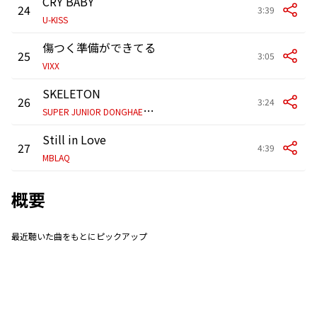
CRY BABY
24
3:39
U-KISS
傷つく準備ができてる
25
3:05
VIXX
SKELETON
26
3:24
S
UPER JUNIOR DONGHAE & EUNHYUK
Still in Love
27
4:39
MBLAQ
概要
最近聴いた曲をもとにピックアップ