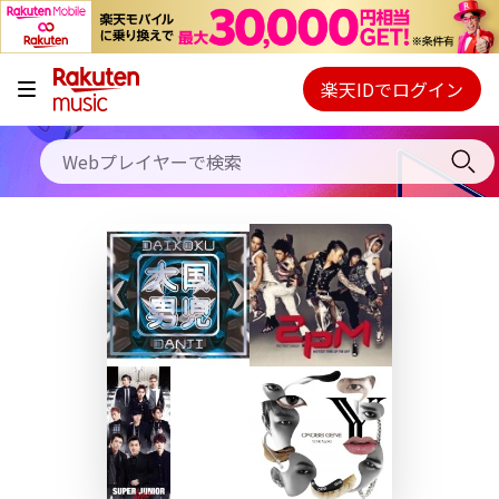
キャンペーン
料金プラン
楽天IDでログイン
Webプレイヤー
使い方
ご契約内容の確認・変更
ヘルプ
初回30日間無料お試し