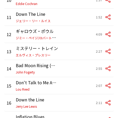
Eddie Cochran
Down The Line
11
1:52
ジェリー・リー・ルイス
ギャロウズ・ポウル
12
4:09
ジ
ミー・ペイジ/ロバート・プラント
ミステリー・トレイン
13
2:27
エルヴィス・プレスリー
Bad Moon Rising (with Zac Brown Band)
14
2:55
John Fogerty
Don't Talk to Me About Work
15
2:07
Lou Reed
Down the Line
16
2:11
Jerry Lee Lewis
Inflation Blues