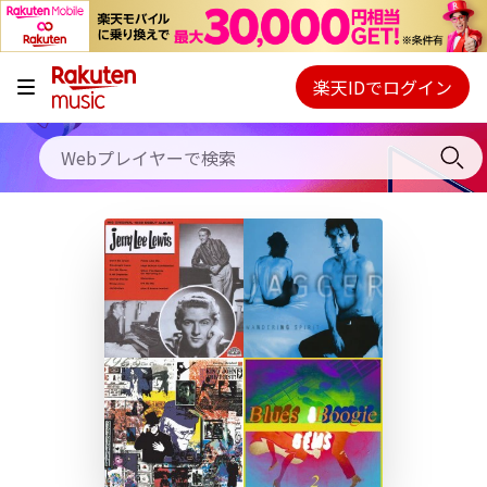
キャンペーン
料金プラン
楽天IDでログイン
Webプレイヤー
使い方
ご契約内容の確認・変更
ヘルプ
初回30日間無料お試し