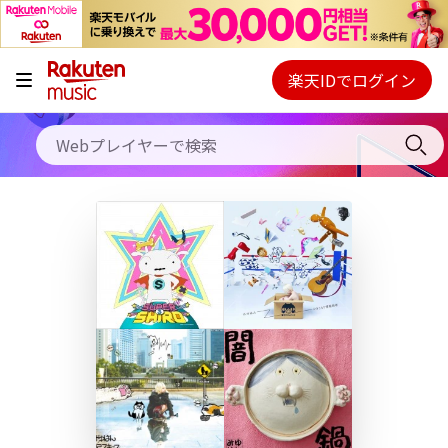
キャンペーン
料金プラン
楽天IDでログイン
Webプレイヤー
使い方
ご契約内容の確認・変更
ヘルプ
初回30日間無料お試し