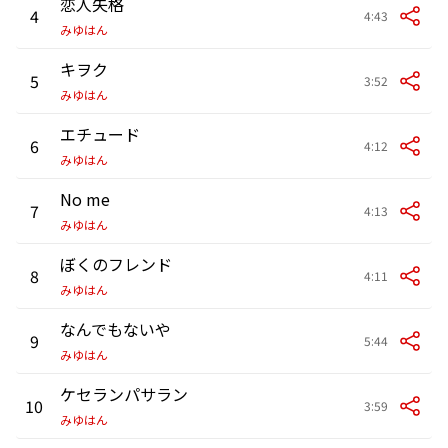
恋人失格
4
4:43
みゆはん
キヲク
5
3:52
みゆはん
エチュード
6
4:12
みゆはん
No me
7
4:13
みゆはん
ぼくのフレンド
8
4:11
みゆはん
なんでもないや
9
5:44
みゆはん
ケセランパサラン
10
3:59
みゆはん