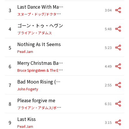
Last Dance With Mary Jane
3
3:04
ス
ヌープ・ドッグ/ドクター・ドレー/トム・ペティ/JELLY ROLL
ゴーン・トゥ・ヘヴン
4
5:48
ブライアン・アダムス
Nothing As It Seems
5
5:23
Pearl Jam
Merry Christmas Baby
6
4:49
B
ruce Springsteen & The E Street Band
Bad Moon Rising (with Zac Brown Band)
7
2:55
John Fogerty
Please forgive me
8
6:31
ブ
ライアン・アダムス/ボローニャ市立歌劇場管弦楽団/マイケル・ケイメン
Last Kiss
9
3:15
Pearl Jam