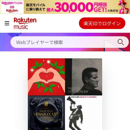
キャンペーン
料金プラン
楽天IDでログイン
Webプレイヤー
使い方
ご契約内容の確認・変更
ヘルプ
初回30日間無料お試し