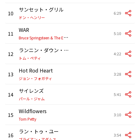
サンセット・グリル
10
6:29
ドン・ヘンリー
WAR
11
5:10
B
ruce Springsteen & The E Street Band
ランニン・ダウン・ア・ドリーム
12
4:22
トム・ペティ
Hot Rod Heart
13
3:28
ジョン・フォガティ
サイレンズ
14
5:41
パール・ジャム
Wildflowers
15
3:10
Tom Petty
ラン・トゥ・ユー
16
3:54
ブライアン・アダムス