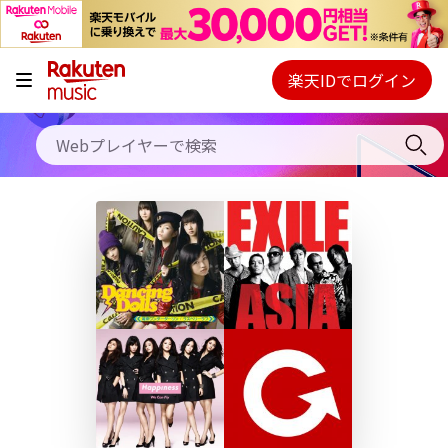
キャンペーン
料金プラン
楽天IDでログイン
Webプレイヤー
使い方
ご契約内容の確認・変更
ヘルプ
初回30日間無料お試し