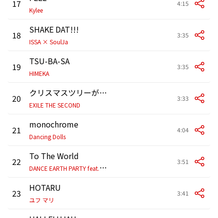
17
4:15
Kylee
SHAKE DAT!!!
18
3:35
ISSA × SoulJa
TSU-BA-SA
19
3:35
HIMEKA
クリスマスツリーが綺麗だから
20
3:33
EXILE THE SECOND
monochrome
21
4:04
Dancing Dolls
To The World
22
3:51
D
ANCE EARTH PARTY feat. Afrojack
HOTARU
23
3:41
ユフ マリ