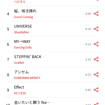
ハピネス
桜、咲き誇れ
4
4:09
Good Coming
UNIVERSE
5
4:18
ShuuKaRen
MY→WAY
6
4:15
Dancing Dolls
STEPPIN’ BACK
7
3:10
Giselle4
アンセム
8
4:15
DOBERMAN INFINITY
Effect
9
4:45
VIC:CESS
会いたいと願う feat. KOJIMA
10
4:58