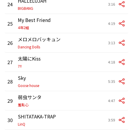
HALLELUJAH
24
3:16
BIGBANG
My Best Friend
25
4:19
4年2組
メロメロバッキュン
26
3:13
Dancing Dolls
太陽にKiss
27
4:18
7!!
Sky
28
5:35
Goose house
弱虫サンタ
29
4:47
羞恥心
SHITATAKA-TRAP
30
3:59
LinQ