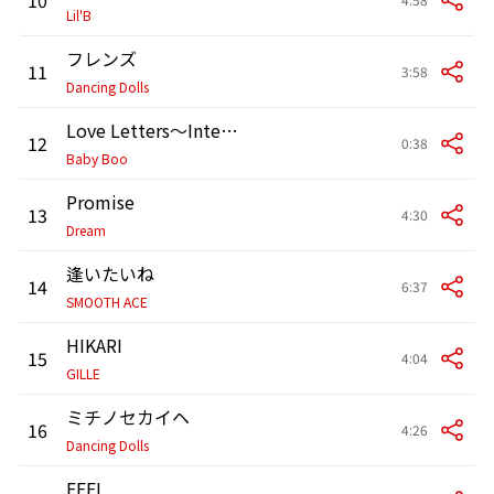
Lil'B
フレンズ
11
3:58
Dancing Dolls
Love Letters〜Interlude〜
12
0:38
Baby Boo
Promise
13
4:30
Dream
逢いたいね
14
6:37
SMOOTH ACE
HIKARI
15
4:04
GILLE
ミチノセカイヘ
16
4:26
Dancing Dolls
FEEL