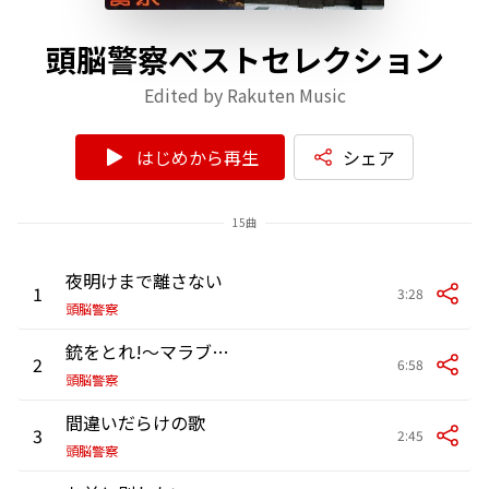
頭脳警察ベストセレクション
Edited by Rakuten Music
はじめから再生
シェア
15曲
夜明けまで離さない
1
3:28
頭脳警察
銃をとれ!～マラブンタ・バレー
2
6:58
頭脳警察
間違いだらけの歌
3
2:45
頭脳警察