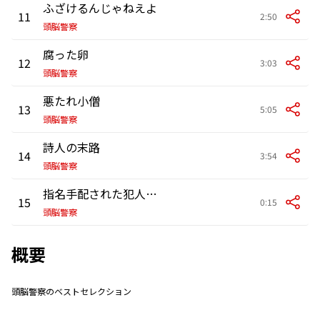
ふざけるんじゃねえよ
11
2:50
頭脳警察
腐った卵
12
3:03
頭脳警察
悪たれ小僧
13
5:05
頭脳警察
詩人の末路
14
3:54
頭脳警察
指名手配された犯人は殺人許可証を持っていた
15
0:15
頭脳警察
概要
頭脳警察のベストセレクション