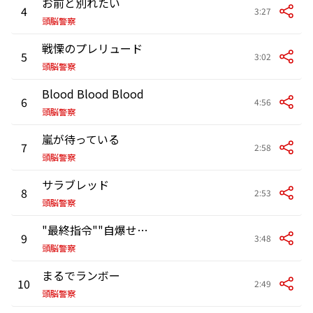
お前と別れたい
4
3:27
頭脳警察
戦慄のプレリュード
5
3:02
頭脳警察
Blood Blood Blood
6
4:56
頭脳警察
嵐が待っている
7
2:58
頭脳警察
サラブレッド
8
2:53
頭脳警察
"最終指令""自爆せよ"""
9
3:48
頭脳警察
まるでランボー
10
2:49
頭脳警察