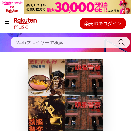
キャンペーン
料金プラン
楽天IDでログイン
Webプレイヤー
使い方
ご契約内容の確認・変更
ヘルプ
初回30日間無料お試し