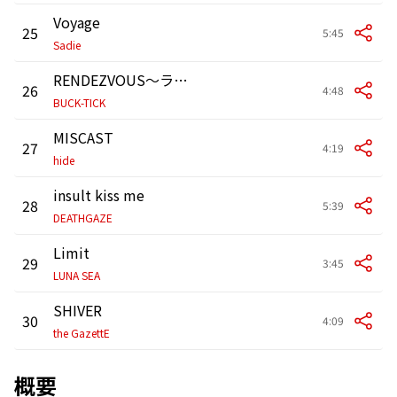
Voyage
25
5:45
Sadie
RENDEZVOUS〜ランデヴー〜
26
4:48
BUCK-TICK
MISCAST
27
4:19
hide
insult kiss me
28
5:39
DEATHGAZE
Limit
29
3:45
LUNA SEA
SHIVER
30
4:09
the GazettE
概要