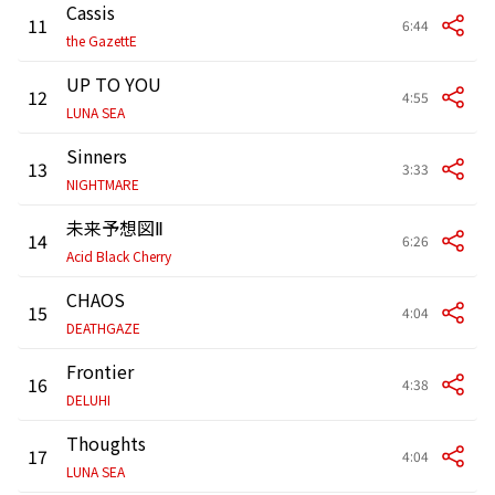
Cassis
11
6:44
the GazettE
UP TO YOU
12
4:55
LUNA SEA
Sinners
13
3:33
NIGHTMARE
未来予想図Ⅱ
14
6:26
Acid Black Cherry
CHAOS
15
4:04
DEATHGAZE
Frontier
16
4:38
DELUHI
Thoughts
17
4:04
LUNA SEA