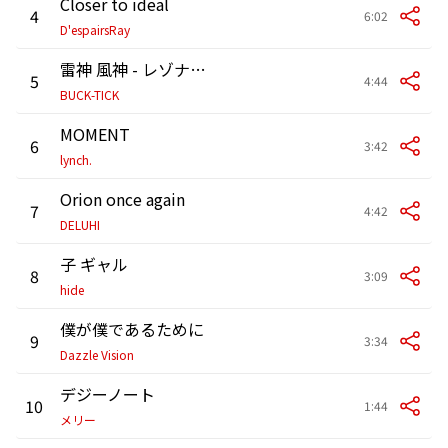
Closer to ideal
4
6:02
D'espairsRay
雷神 風神 - レゾナンス
5
4:44
BUCK-TICK
MOMENT
6
3:42
lynch.
Orion once again
7
4:42
DELUHI
子 ギャル
8
3:09
hide
僕が僕であるために
9
3:34
Dazzle Vision
デジーノート
10
1:44
メリー