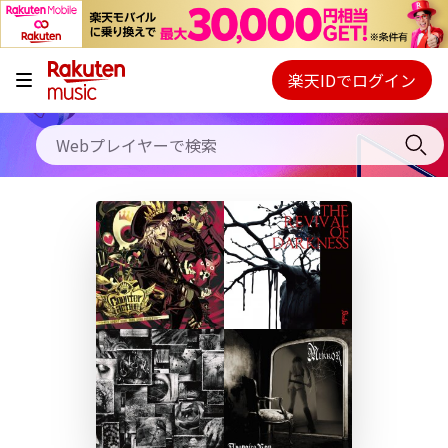
キャンペーン
料金プラン
楽天IDでログイン
Webプレイヤー
使い方
ご契約内容の確認・変更
ヘルプ
初回30日間無料お試し