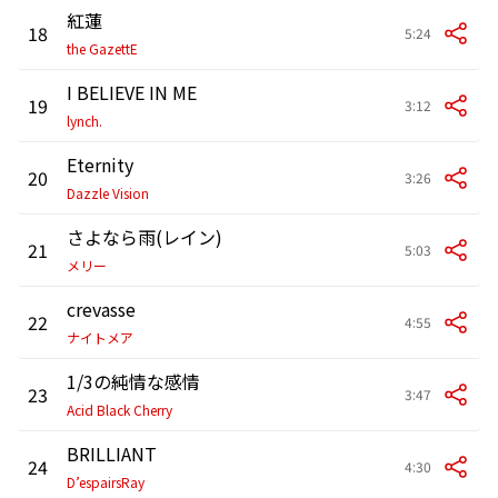
紅蓮
18
5:24
the GazettE
I BELIEVE IN ME
19
3:12
lynch.
Eternity
20
3:26
Dazzle Vision
さよなら雨(レイン)
21
5:03
メリー
crevasse
22
4:55
ナイトメア
1/3の純情な感情
23
3:47
Acid Black Cherry
BRILLIANT
24
4:30
D’espairsRay