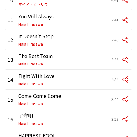
マイア・ヒラサワ
You Will Always
11
2:41
Maia Hirasawa
It Doesn't Stop
12
2:40
Maia Hirasawa
The Best Team
13
3:35
Maia Hirasawa
Fight With Love
14
4:34
Maia Hirasawa
Come Come Come
15
3:44
Maia Hirasawa
子守唄
16
3:26
Maia Hirasawa
HAPPIEST FOOL