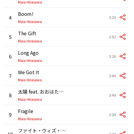
Maia Hirasawa
Boom!
4
3:25
Maia Hirasawa
The Gift
5
2:52
Maia Hirasawa
Long Ago
6
3:26
Maia Hirasawa
We Got It
7
3:44
Maia Hirasawa
太陽 feat. おおはた雄一
8
3:49
Maia Hirasawa
Fragile
9
3:38
Maia Hirasawa
ファイト・ウィズ・ラヴ
10
4:41