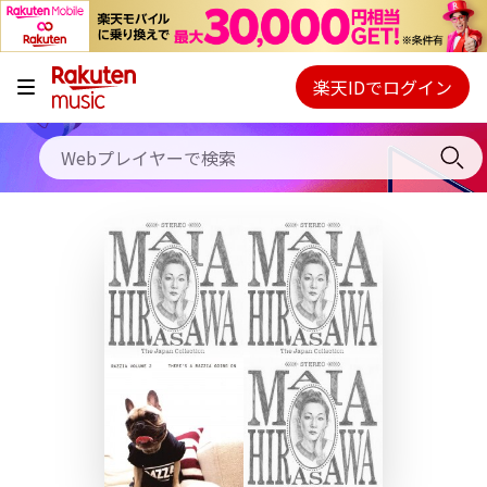
キャンペーン
料金プラン
楽天IDでログイン
Webプレイヤー
使い方
ご契約内容の確認・変更
ヘルプ
初回30日間無料お試し