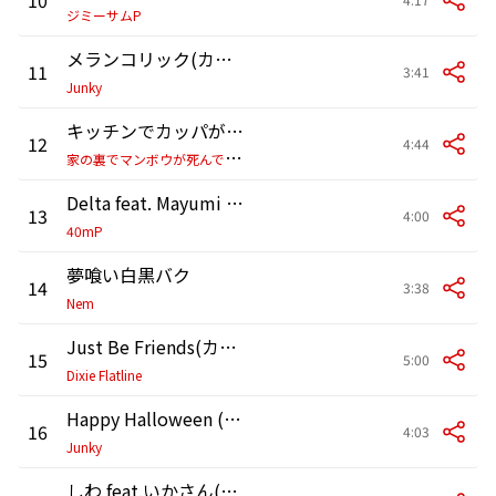
ジミーサムP
メランコリック(カバー) feat.らむだーじゃん
11
3:41
Junky
キッチンでカッパがタニシ茹でてる
12
4:44
家
の裏でマンボウが死んでるP
Delta feat. Mayumi Morinaga
13
4:00
40mP
夢喰い白黒バク
14
3:38
Nem
Just Be Friends(カバー)feat. ゼブラ
15
5:00
Dixie Flatline
Happy Halloween (feat. ダズビー)
16
4:03
Junky
しわ feat.いかさん(カバー)