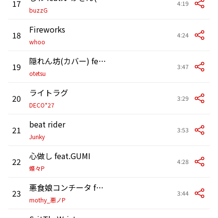
17
4:19
buzzG
Fireworks
18
4:24
whoo
隠れん坊(カバー) feat.灯油
19
3:47
otetsu
ライトラグ
20
3:29
DECO*27
beat rider
21
3:53
Junky
心做し feat.GUMI
22
4:28
蝶々P
悪食娘コンチータ feat.MEIKO、鏡音リン、鏡音レン
23
3:44
mothy_悪ノP