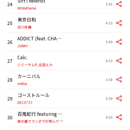
SritTheWrist
24
3:45
WhiteFlame
東京日和
25
4:33
古川本舗
ADDICT (feat. CHAO-BASS)
26
3:49
JUNKY
Calc.
27
4:23
ジミーサムP, 巡音ルカ
カーニバル
28
3:38
otetsu
ゴーストルール
29
3:30
DECO*27
百鬼蛇行 featuring 綾 (CV:柿原徹也) & 唯 (CV:山下大輝)
30
4:50
家
の裏でマンボウが死んでるP