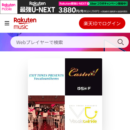
キャンペーン
料金プラン
楽天IDでログイン
Webプレイヤー
使い方
ご契約内容の確認・変更
ヘルプ
初回30日間無料お試し