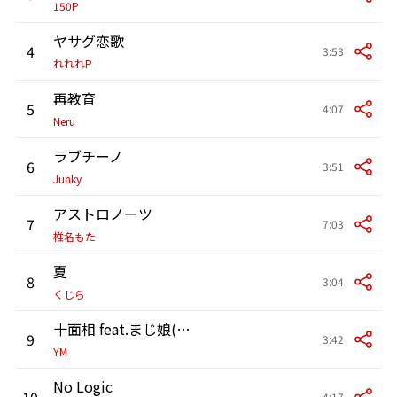
150P
ヤサグ恋歌
4
3:53
れれれP
再教育
5
4:07
Neru
ラブチーノ
6
3:51
Junky
アストロノーツ
7
7:03
椎名もた
夏
8
3:04
くじら
十面相 feat.まじ娘(カバー)
9
3:42
YM
No Logic
10
4:17