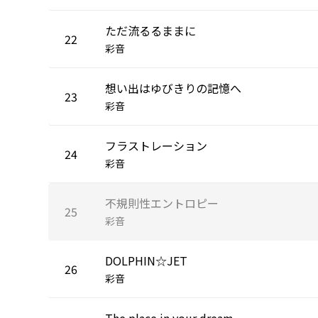
ただ流るるままに
22
彩音
想い出はゆびきりの記憶へ
23
彩音
フラストレーション
24
彩音
不規則性エントロピー
25
彩音
DOLPHIN☆JET
26
彩音
The place in your dream