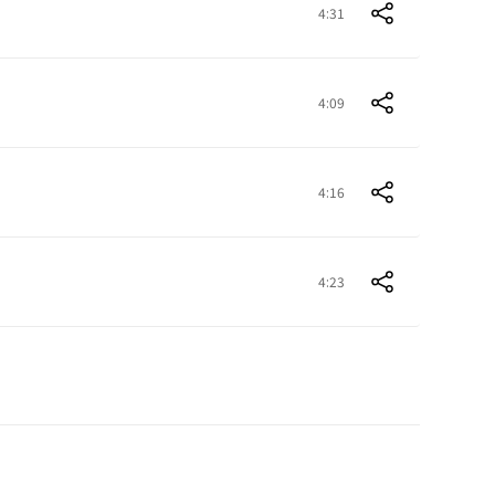
4:31
4:09
4:16
4:23