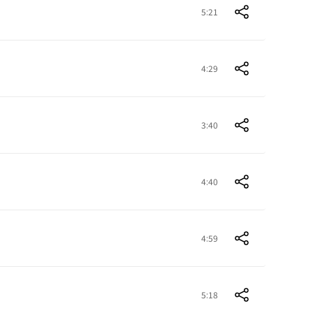
5:21
4:29
3:40
4:40
4:59
5:18