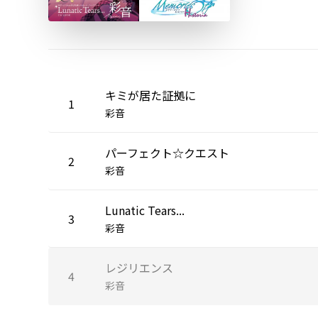
キミが居た証拠に
1
彩音
パーフェクト☆クエスト
2
彩音
Lunatic Tears...
3
彩音
レジリエンス
4
彩音