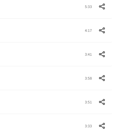
5:33
4:17
3:41
3:58
3:51
3:33