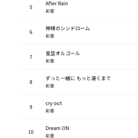
After Rain
5
彩音
神様のシンドローム
6
彩音
星空オルゴール
7
彩音
ずっと一緒に もっと遠くまで
8
彩音
cry out
9
彩音
Dream ON
10
彩音