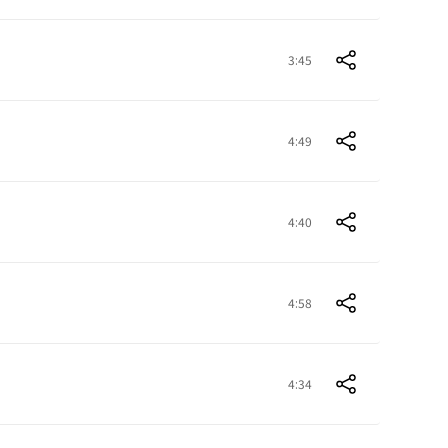
3:45
4:49
4:40
4:58
4:34