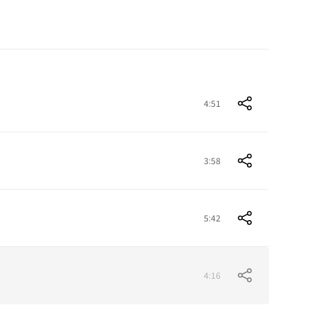
4:51
3:58
5:42
4:16