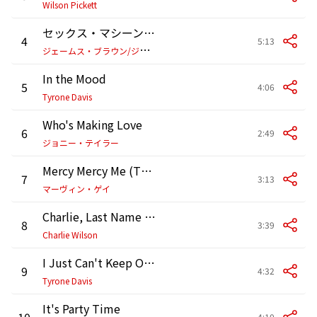
Wilson Pickett
セックス・マシーン Pts. 1 & 2
4
5:13
ジ
ェームス・ブラウン/ジ・オリジナル・JBズ
In the Mood
5
4:06
Tyrone Davis
Who's Making Love
6
2:49
ジョニー・テイラー
Mercy Mercy Me (The Ecology)
7
3:13
マーヴィン・ゲイ
Charlie, Last Name Wilson
8
3:39
Charlie Wilson
I Just Can't Keep On Going
9
4:32
Tyrone Davis
It's Party Time
10
4:10