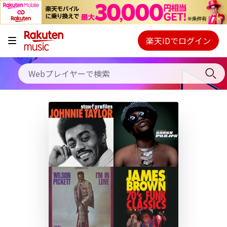
キャンペーン
料金プラン
楽天IDでログイン
Webプレイヤー
使い方
ご契約内容の確認・変更
ヘルプ
初回30日間無料お試し