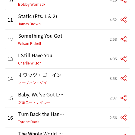
Bobby Womack
Static (Pts. 1 & 2)
11
4:52
James Brown
Something You Got
12
2:58
Wilson Pickett
I Still Have You
13
4:05
Charlie Wilson
ホワッツ・ゴーイン・オン
14
3:58
マーヴィン・ゲイ
Baby, We've Got Love
15
2:07
ジョニー・テイラー
Turn Back the Hands of Time
16
2:56
Tyrone Davis
The Whole World Needs Liberation