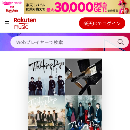
キャンペーン
料金プラン
楽天IDでログイン
Webプレイヤー
使い方
ご契約内容の確認・変更
ヘルプ
初回30日間無料お試し