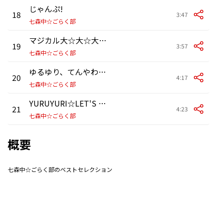
じゃんぷ!
18
3:47
七森中☆ごらく部
マジカル大☆大☆大冒険!
19
3:57
七森中☆ごらく部
ゆるゆり、てんやわんや☆
20
4:17
七森中☆ごらく部
YURUYURI☆LET'S GO!
21
4:23
七森中☆ごらく部
概要
七森中☆ごらく部のベストセレクション