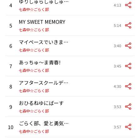
ゆりしゅらしゅしゅしゅ
4
4:13
七森中☆ごらく部
MY SWEET MEMORY
5
5:14
七森中☆ごらく部
マイペースでいきましょう
6
3:40
七森中☆ごらく部
あっちゅ～ま青春!
7
3:45
七森中☆ごらく部
アフタースクールデイズ
8
4:30
七森中☆ごらく部
おひるねゆにばーす
9
3:53
七森中☆ごらく部
ごらく部、愛と勇気と希望と友情のテーマ
10
3:57
七森中☆ごらく部