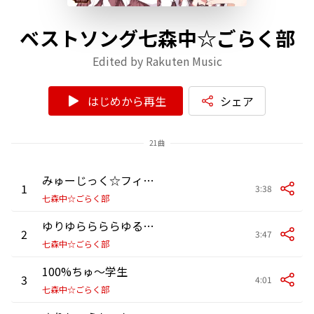
ベストソング七森中☆ごらく部
Edited by Rakuten Music
はじめから再生
シェア
21曲
みゅーじっく☆フィーバー
1
3:38
七森中☆ごらく部
ゆりゆららららゆるゆり大事件
2
3:47
七森中☆ごらく部
100%ちゅ～学生
3
4:01
七森中☆ごらく部