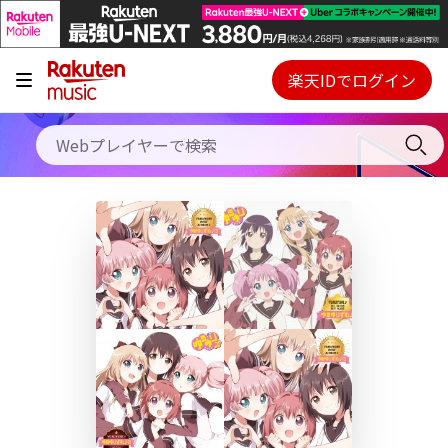
キャンペーン
料金プラン
楽天IDでログイン
Webプレイヤー
使い方
ご契約内容の確認・変更
ヘルプ
初回30日間無料お試し