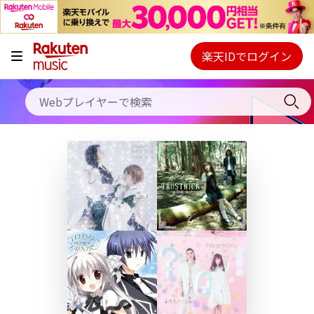
キャンペーン
料金プラン
楽天IDでログイン
Webプレイヤー
使い方
ご契約内容の確認・変更
ヘルプ
初回30日間無料お試し