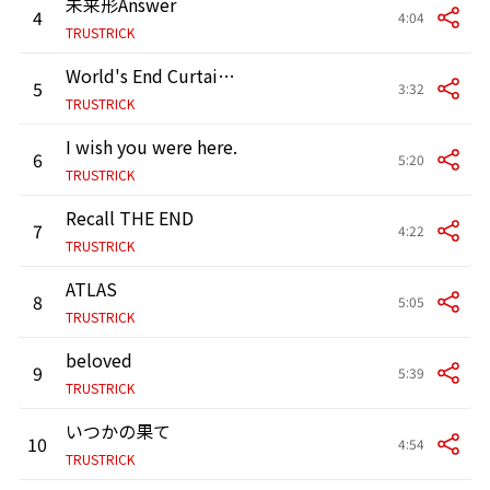
未来形Answer
4
4:04
TRUSTRICK
World's End Curtain Call -theme of DANGANRONPA THE STAGE-
5
3:32
TRUSTRICK
I wish you were here.
6
5:20
TRUSTRICK
Recall THE END
7
4:22
TRUSTRICK
ATLAS
8
5:05
TRUSTRICK
beloved
9
5:39
TRUSTRICK
いつかの果て
10
4:54
TRUSTRICK