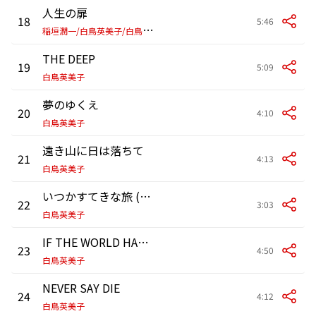
人生の扉
18
5:46
稲
垣潤一/白鳥英美子/白鳥マイカ
THE DEEP
19
5:09
白鳥英美子
夢のゆくえ
20
4:10
白鳥英美子
遠き山に日は落ちて
21
4:13
白鳥英美子
いつかすてきな旅 (楽しいムーミン一家)
22
3:03
白鳥英美子
IF THE WORLD HAD A SONG (バッハ「主よ、人の望みの喜びよ」より)
23
4:50
白鳥英美子
NEVER SAY DIE
24
4:12
白鳥英美子