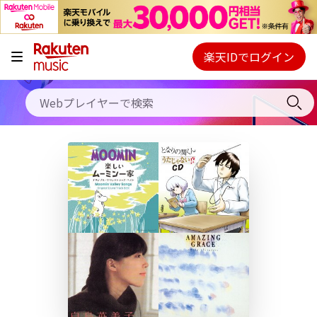
キャンペーン
料金プラン
楽天IDでログイン
Webプレイヤー
使い方
ご契約内容の確認・変更
ヘルプ
初回30日間無料お試し