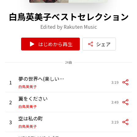
白鳥英美子ベストセレクション
Edited by Rakuten Music
はじめから再生
シェア
24曲
夢の世界へ(楽しいムーミン一家)
1
3:19
白鳥英美子
翼をください
2
3:49
白鳥英美子
空は私の町
3
3:19
白鳥英美子