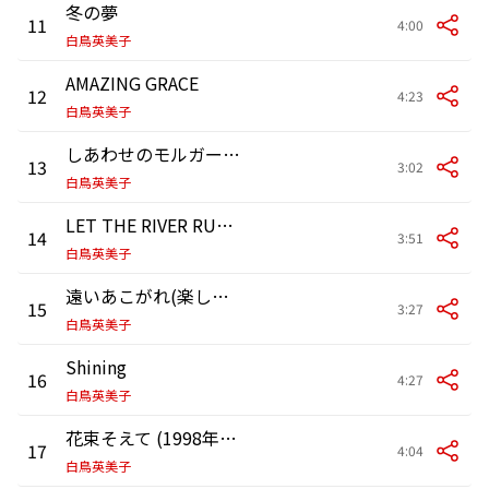
冬の夢
11
4:00
白鳥英美子
AMAZING GRACE
12
4:23
白鳥英美子
しあわせのモルガーネ (楽しいムーミン一家 ムーミン谷の彗星)
13
3:02
白鳥英美子
LET THE RIVER RUN (TBS系ドラマ「HOTEL」主題歌)
14
3:51
白鳥英美子
遠いあこがれ(楽しいムーミン一家)
15
3:27
白鳥英美子
Shining
16
4:27
白鳥英美子
花束そえて (1998年長野冬季オリンピックコールソング)
17
4:04
白鳥英美子