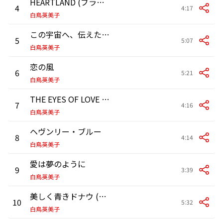
HEARTLAND (ブラームス「弦楽六重奏曲 第一番第二楽章」より)
4
4:17
白鳥英美子
この宇宙へ、伝えたい(楽しいムーミン一家 ムーミン谷の彗星)
5
5:07
白鳥英美子
恋の風
6
5:21
白鳥英美子
THE EYES OF LOVE (ヴェルディの歌劇「運命の力」より)
7
4:16
白鳥英美子
ヘヴンリー・ブルー
8
4:14
白鳥英美子
愛は夢のように
9
3:39
白鳥英美子
美しく青きドナウ (ヨハン・シュトラウス「美しく青きドナウ」より)
10
5:32
白鳥英美子