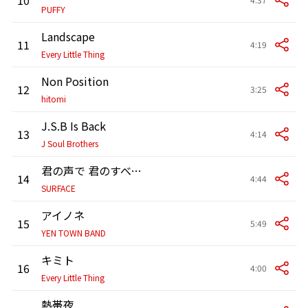
PUFFY
Landscape
11
4:19
Every Little Thing
Non Position
12
3:25
hitomi
J.S.B Is Back
13
4:14
J Soul Brothers
君の声で 君のすべてで...
14
4:44
SURFACE
アイノネ
15
5:49
YEN TOWN BAND
キミト
16
4:00
Every Little Thing
熱帯夜