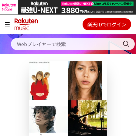
キャンペーン
料金プラン
楽天IDでログイン
Webプレイヤー
使い方
ご契約内容の確認・変更
ヘルプ
初回30日間無料お試し