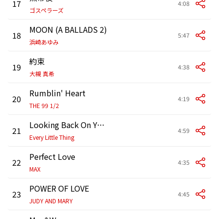
17
4:08
ゴスペラーズ
MOON (A BALLADS 2)
18
5:47
浜崎あゆみ
約束
19
4:38
大槻 真希
Rumblin' Heart
20
4:19
THE 99 1/2
Looking Back On Your Love
21
4:59
Every Little Thing
Perfect Love
22
4:35
MAX
POWER OF LOVE
23
4:45
JUDY AND MARY