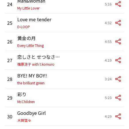
Man&Woman
24
5:16
My Little Lover
Love me tender
25
4:32
D-LOOP
黄金の月
26
4:55
Every Little Thing
恋しさと せつなさと 心強さと 2023
27
4:19
篠原涼子 with t.komuro
BYE! MY BOY!
28
3:24
the brilliant green
彩り
29
5:23
Mr.Children
Goodbye Girl
30
4:29
大賀埜々