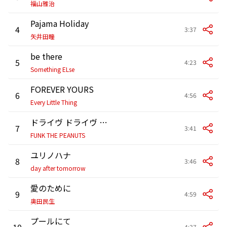
福山雅治
Pajama Holiday
4
3:37
矢井田瞳
be there
5
4:23
Something ELse
FOREVER YOURS
6
4:56
Every Little Thing
ドライヴ ドライヴ ウレシイナ!
7
3:41
FUNK THE PEANUTS
ユリノハナ
8
3:46
day after tomorrow
愛のために
9
4:59
奥田民生
プールにて
10
4:37