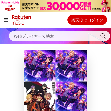
キャンペーン
料金プラン
楽天IDでログイン
Webプレイヤー
使い方
ご契約内容の確認・変更
ヘルプ
初回30日間無料お試し