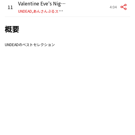
Valentine Eve's Nightmare
11
4:04
U
NDEAD,あんさんぶるスターズ!!
概要
UNDEADのベストセレクション