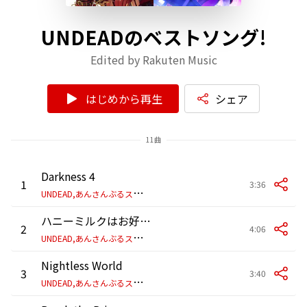
UNDEADのベストソング!
Edited by Rakuten Music
はじめから再生
シェア
11曲
Darkness 4
1
3:36
U
NDEAD,あんさんぶるスターズ!!
ハニーミルクはお好みで
2
4:06
U
NDEAD,あんさんぶるスターズ!!
Nightless World
3
3:40
U
NDEAD,あんさんぶるスターズ!!