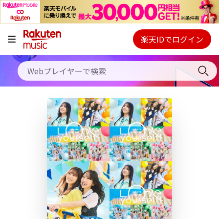
キャンペーン
料金プラン
楽天IDでログイン
Webプレイヤー
使い方
ご契約内容の確認・変更
ヘルプ
初回30日間無料お試し