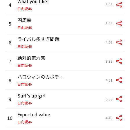
What you like!
4
5:05
日向坂46
円周率
5
3:44
日向坂46
ライバル多すぎ問題
6
4:29
日向坂46
絶対的第六感
7
3:39
日向坂46
ハロウィンのカボチャが割れた 2025
8
4:51
日向坂46
Surf's up girl
9
3:38
日向坂46
Expected value
10
4:49
日向坂46