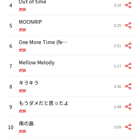
Out of time
4
3:10
虎韻
MOONRIP
5
3:25
虎韻
One More Time (feat. NØZ)
6
3:31
虎韻
Mellow Melody
7
2:17
虎韻
キラキラ
8
3:36
虎韻
もうダメだと思ったよ
9
2:48
虎韻
南の島
10
3:09
虎韻