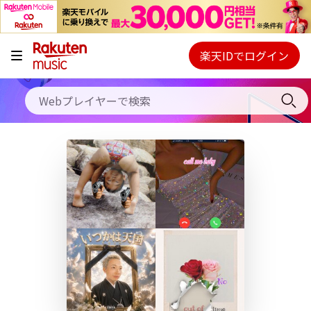
キャンペーン
料金プラン
楽天IDでログイン
Webプレイヤー
使い方
ご契約内容の確認・変更
ヘルプ
初回30日間無料お試し