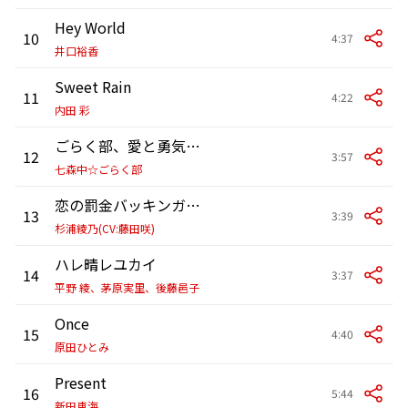
Hey World
10
4:37
井口裕香
Sweet Rain
11
4:22
内田 彩
ごらく部、愛と勇気と希望と友情のテーマ
12
3:57
七森中☆ごらく部
恋の罰金バッキンガム!
13
3:39
杉浦綾乃(CV:藤田咲)
ハレ晴レユカイ
14
3:37
平野 綾、茅原実里、後藤邑子
Once
15
4:40
原田ひとみ
Present
16
5:44
新田恵海