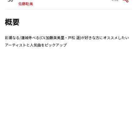
佐藤聡美
概要
彩瀬なる/蓮城寺べる(CV.加藤英美里・戸松 遥)が好きな方にオススメしたい
アーティストと人気曲をピックアップ