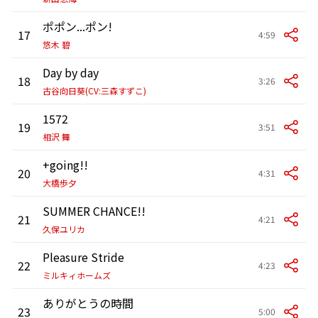
ポポン...ポン!
17
4:59
悠木 碧
Day by day
18
3:26
古谷向日葵(CV:三森すずこ)
1572
19
3:51
相沢 舞
+going!!
20
4:31
大橋歩夕
SUMMER CHANCE!!
21
4:21
久保ユリカ
Pleasure Stride
22
4:23
ミルキィホームズ
ありがとうの時間
23
5:00