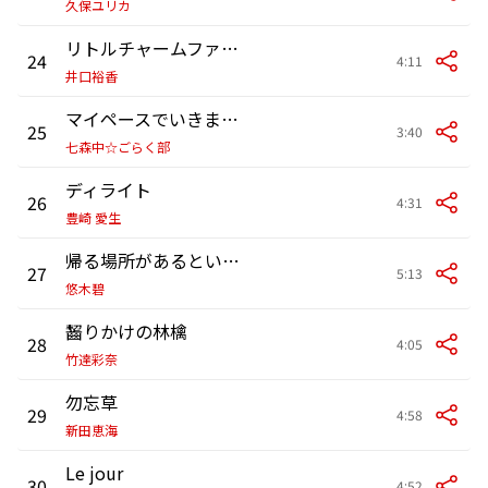
久保ユリカ
リトルチャームファング
24
4:11
井口裕香
マイペースでいきましょう
25
3:40
七森中☆ごらく部
ディライト
26
4:31
豊崎 愛生
帰る場所があるということ
27
5:13
悠木碧
齧りかけの林檎
28
4:05
竹達彩奈
勿忘草
29
4:58
新田恵海
Le jour
30
4:52