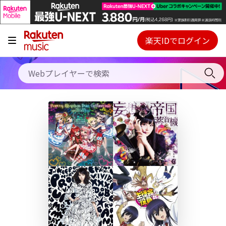
キャンペーン
料金プラン
楽天IDでログイン
Webプレイヤー
使い方
ご契約内容の確認・変更
ヘルプ
初回30日間無料お試し