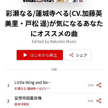
彩瀬なる/蓮城寺べる(CV.加藤英
美里・戸松 遥)が気になるあなた
にオススメの曲
Edited by Rakuten Music
はじめから再生
シェア
30曲
Little Wing and Beautiful Pride
1
3:44
彩
瀬なる/蓮城寺べる(CV.加藤英美里・戸松 遥)
妄想帝国蓄音機
2
4:01
喜多村英梨