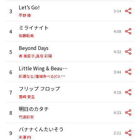
Let’s Go!
3
3:14
平野 綾
ミライナイト
4
4:08
佐藤聡美
Beyond Days
5
4:32
寿 美菜子,高垣 彩陽
Little Wing & Beautiful Pride
6
3:44
彩
瀬なる/蓮城寺べる(CV.加藤英美里・戸松 遥)
フリップ フロップ
7
4:18
豊崎 愛生
明日のカタチ
8
4:33
竹達彩奈
バナナくんたいそう
9
2:11
米澤 円