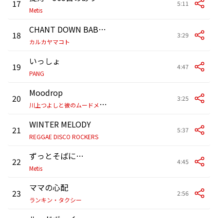
17
5:11
Metis
CHANT DOWN BABYLON
18
3:29
カルカヤマコト
いっしょ
19
4:47
PANG
Moodrop
20
3:25
川
上つよしと彼のムードメイカーズ
WINTER MELODY
21
5:37
REGGAE DISCO ROCKERS
ずっとそばに…
22
4:45
Metis
ママの心配
23
2:56
ランキン・タクシー