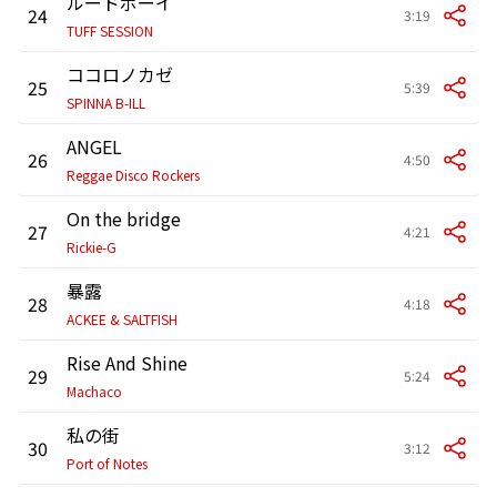
ルードボーイ
24
3:19
TUFF SESSION
ココロノカゼ
25
5:39
SPINNA B-ILL
ANGEL
26
4:50
Reggae Disco Rockers
On the bridge
27
4:21
Rickie-G
暴露
28
4:18
ACKEE & SALTFISH
Rise And Shine
29
5:24
Machaco
私の街
30
3:12
Port of Notes