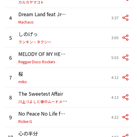
カルカヤマコト
Dream Land feat Jr,Kelly
4
3:37
Machaco
しのげっ
5
3:05
ランキン・タクシー
MELODY OF MY HEART
6
5:03
Reggae Disco Rockers
桜
7
4:12
miko
The Sweetest Affair
8
4:13
川
上つよしと彼のムードメイカーズ
No Peace No Life feat. CHOZEN LEE from FIRE BALL
9
4:22
Rickie-G
心の半分
10
4:02