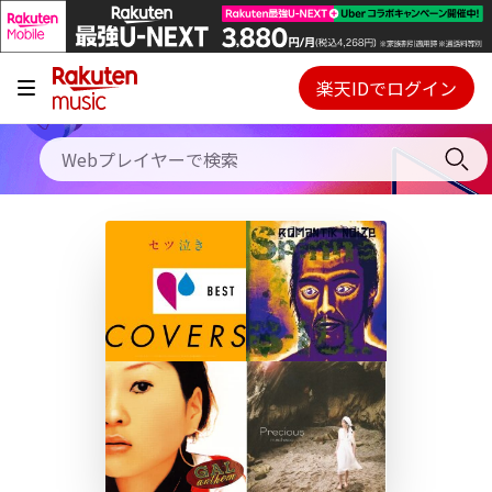
キャンペーン
料金プラン
楽天IDでログイン
Webプレイヤー
使い方
ご契約内容の確認・変更
ヘルプ
初回30日間無料お試し