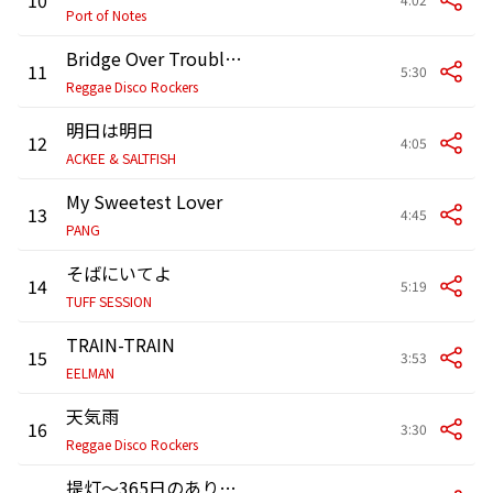
Port of Notes
Bridge Over Troubled Water feat. Mika Arisaka
11
5:30
Reggae Disco Rockers
明日は明日
12
4:05
ACKEE & SALTFISH
My Sweetest Lover
13
4:45
PANG
そばにいてよ
14
5:19
TUFF SESSION
TRAIN-TRAIN
15
3:53
EELMAN
天気雨
16
3:30
Reggae Disco Rockers
提灯～365日のありがとう～