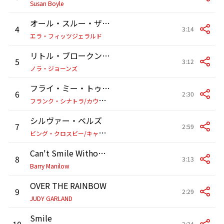
Susan Boyle
オール・スルー・ザ・ナイト
4
3:14
エラ・フィッツジェラルド
リトル・ブロークン・ハーツ
5
3:12
ノラ・ジョーンズ
フライ・ミー・トゥ・ザ・ムーン
6
2:30
フ
ランク・シナトラ/カウント・ベイシー・オーケストラ
シルヴァー・ベルズ
7
2:59
ビ
ング・クロスビー/キャロル・リチャーズ
Can't Smile Without You
8
3:13
Barry Manilow
OVER THE RAINBOW
9
2:29
JUDY GARLAND
Smile
10
2:34