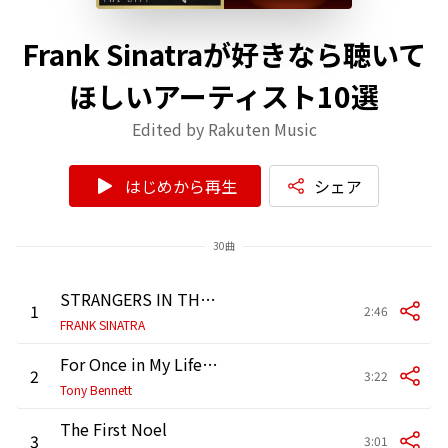
Frank Sinatraが好きなら聴いて
ほしいアーティスト10選
Edited by Rakuten Music
はじめから再生
シェア
30曲
STRANGERS IN THE NIGHT
1
2:46
FRANK SINATRA
For Once in My Life with Stevie Wonder
2
3:22
Tony Bennett
The First Noel
3
3:01