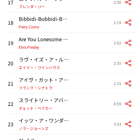
17
2:30
ブレンダ・リー
Bibbidi-Bobbidi-Boo (The Magic Song) (As heard in the Netflix series The Umbrella Academy)
18
2:19
Perry Como
Are You Lonesome Tonight? (Laughing)
19
2:52
Elvis Presley
ラヴ・イズ・ア・ルージング・ゲーム
20
2:35
エイミー・ワインハウス
アイヴ・ガット・ア・クラッシュ・オン・ユー
21
2:15
フランク・シナトラ
スライトリー・アバヴ・モデラート
22
6:59
チェット・ベイカー
イッツ・ア・ワンダフル・タイム・フォー・ラヴ
23
3:53
ノラ・ジョーンズ