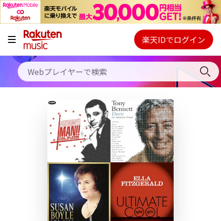
キャンペーン
料金プラン
楽天IDでログイン
Webプレイヤー
使い方
ご契約内容の確認・変更
ヘルプ
初回30日間無料お試し