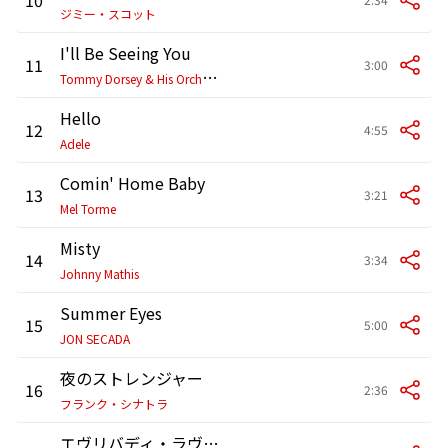
ジミー・スコット
I'll Be Seeing You
11
3:00
T
ommy Dorsey & His Orchestra
Hello
12
4:55
Adele
Comin' Home Baby
13
3:21
Mel Torme
Misty
14
3:34
Johnny Mathis
Summer Eyes
15
5:00
JON SECADA
夜のストレンジャー
16
2:36
フランク・シナトラ
エヴリバディ・ラヴズ・ミー・バット・ユー