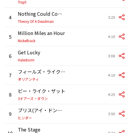
Trapt
Nothing Could Come Between Us
4
3:25
Theory Of A Deadman
Million Miles an Hour
5
4:10
Nickelback
Get Lucky
6
3:08
Halestorm
フィールズ・ライク・ホーム
7
4:10
オリアンティ
ビー・ライク・ザット
8
4:25
3ドアーズ・ダウン
ブリス(アイ・ドント・ワナ・ノウ)
9
3:50
ヒンダー
The Stage
10
8:32