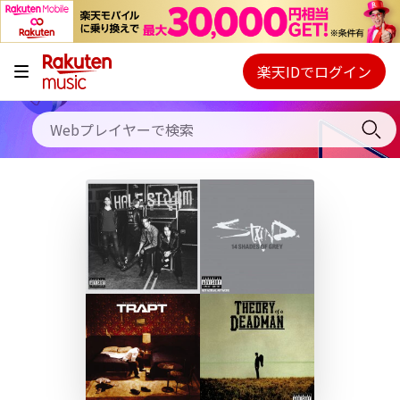
キャンペーン
料金プラン
楽天IDでログイン
Webプレイヤー
使い方
ご契約内容の確認・変更
ヘルプ
初回30日間無料お試し