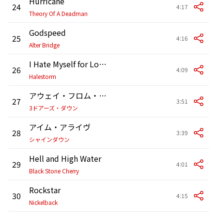
Hurricane
24
4:17
Theory Of A Deadman
Godspeed
25
4:16
Alter Bridge
I Hate Myself for Loving You
26
4:09
Halestorm
アウェイ・フロム・ザ・サン
27
3:51
3ドアーズ・ダウン
アイム・アライヴ
28
3:39
シャインダウン
Hell and High Water
29
4:01
Black Stone Cherry
Rockstar
30
4:15
Nickelback