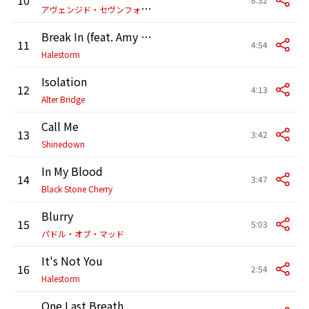
ア
ヴェンジド・セヴンフォールド
Break In (feat. Amy Lee)
11
4:54
Halestorm
Isolation
12
4:13
Alter Bridge
Call Me
13
3:42
Shinedown
In My Blood
14
3:47
Black Stone Cherry
Blurry
15
5:03
パドル・オブ・マッド
It's Not You
16
2:54
Halestorm
One Last Breath