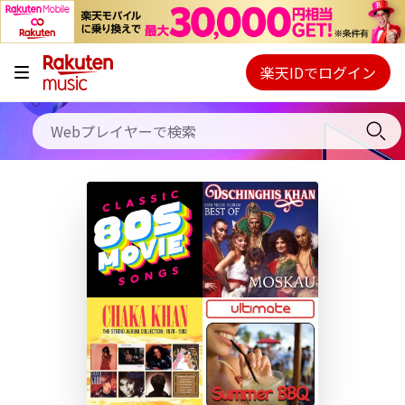
キャンペーン
料金プラン
楽天IDでログイン
Webプレイヤー
使い方
ご契約内容の確認・変更
ヘルプ
初回30日間無料お試し