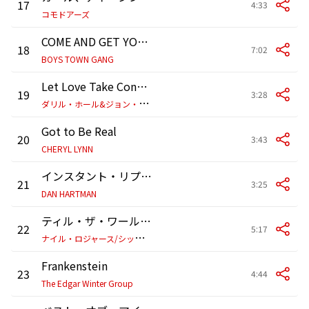
17
4:33
コモドアーズ
COME AND GET YOUR LOVE
18
7:02
BOYS TOWN GANG
Let Love Take Control
19
3:28
ダ
リル・ホール&ジョン・オーツ
Got to Be Real
20
3:43
CHERYL LYNN
インスタント・リプレイ
21
3:25
DAN HARTMAN
ティル・ザ・ワールド・フォールズ
22
5:17
ナ
イル・ロジャース/シック/ムラ・マサ/コーシャ/ヴィック・メンサ
Frankenstein
23
4:44
The Edgar Winter Group