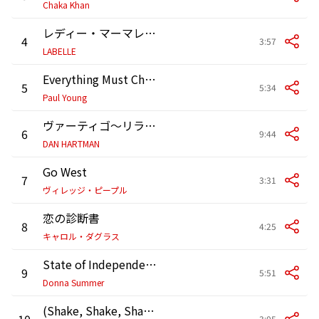
Chaka Khan
レディー・マーマレイド
4
3:57
LABELLE
Everything Must Change
5
5:34
Paul Young
ヴァーティゴ～リライト・マイ・ファイア
6
9:44
DAN HARTMAN
Go West
7
3:31
ヴィレッジ・ピープル
恋の診断書
8
4:25
キャロル・ダグラス
State of Independence
9
5:51
Donna Summer
(Shake, Shake, Shake) Shake Your Booty
10
3:05