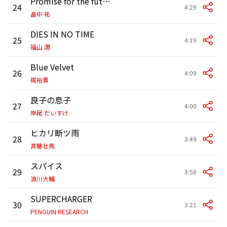
Promise for the future
24
4:29
畠中 祐
DIES IN NO TIME
25
4:19
福山 潤
Blue Velvet
26
4:09
梶裕貴
良子の息子
27
4:00
岸尾 だいすけ
ヒカリ断ツ雨
28
3:49
斉藤壮馬
スパイス
29
3:58
浪川大輔
SUPERCHARGER
30
3:21
PENGUIN RESEARCH