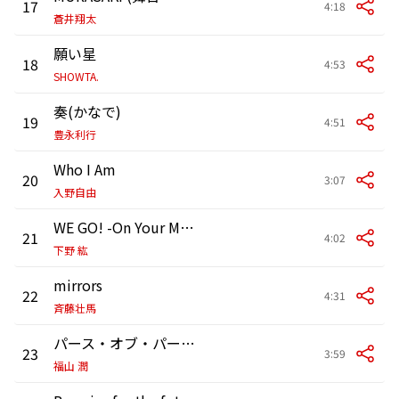
17
4:18
蒼井翔太
願い星
18
4:53
SHOWTA.
奏(かなで)
19
4:51
豊永利行
Who I Am
20
3:07
入野自由
WE GO! -On Your Mark-
21
4:02
下野 紘
mirrors
22
4:31
斉藤壮馬
パース・オブ・パーソンズ
23
3:59
福山 潤