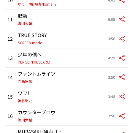
ゆう十/梶 裕貴/koma’n
鼓動
11
5:05
浪川大輔
TRUE STORY
12
3:56
SCREEN mode
少年の僕へ
13
4:29
PENGUIN RESEARCH
ファントムライツ
14
3:50
寺島拓篤
ワヲ!
15
3:48
神谷浩史
カウンターブロウ
16
3:56
浪川大輔
MURASAKI (舞台「PRINCE KAGUYA」テーマソング)