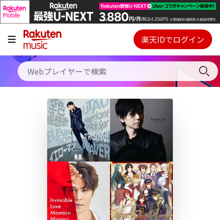
キャンペーン
料金プラン
楽天IDでログイン
Webプレイヤー
使い方
ご契約内容の確認・変更
ヘルプ
初回30日間無料お試し