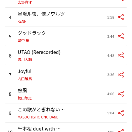
宮野真守
星降ル夜、僕ノワルツ
4
5:58
KENN
グッドラック
5
3:44
畠中 祐
UTAO (Rerecorded)
6
4:48
浪川大輔
Joyful
7
3:36
内田雄馬
熱風
8
4:06
楠田敏之
この歌がとぎれないように
9
5:04
MASOCHISTIC ONO BAND
千本桜 duet with 梶裕貴 feat. Koma’n
10
4:05