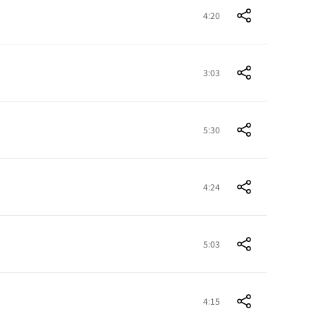
4:20
3:03
5:30
4:24
5:03
4:15