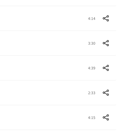
4:14
3:30
4:39
2:33
4:15