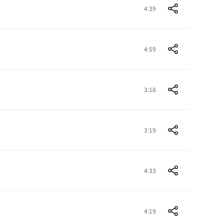
4:39
4:59
3:18
3:19
4:33
4:19