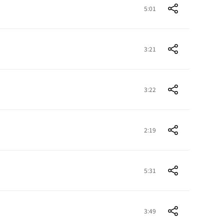
5:01
3:21
3:22
2:19
5:31
3:49