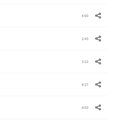
4:00
2:43
3:22
4:27
4:03