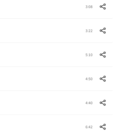
3:08
3:22
5:10
4:50
4:40
6:42