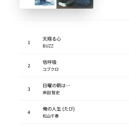
天翔る心
1
BUZZ
信呼吸
2
コブクロ
日曜の朝は…
3
岸田 智史
俺の人生 (たび)
4
松山千春