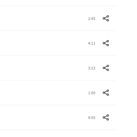
2:45
4:11
3:23
1:00
4:05