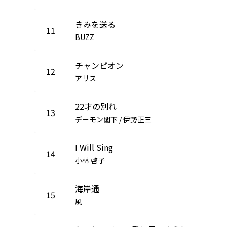
きみを送る
11
BUZZ
チャンピオン
12
アリス
22才の別れ
13
デーモン閣下 / 伊勢正三
I Will Sing
14
小林 啓子
海岸通
15
風