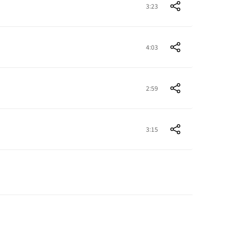
3:23
4:03
2:59
3:15