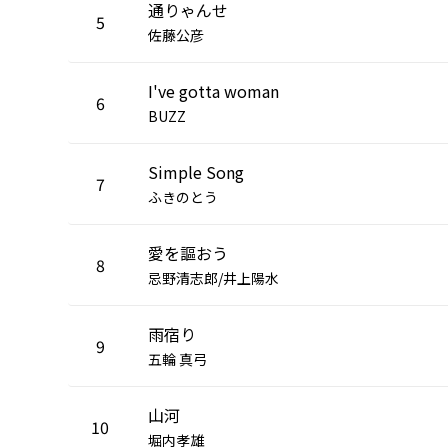
通りゃんせ
5
佐藤公彦
I've gotta woman
6
BUZZ
Simple Song
7
ふきのとう
愛を謳おう
8
忌野清志郎/井上陽水
雨宿り
9
五輪 真弓
山河
10
堀内孝雄