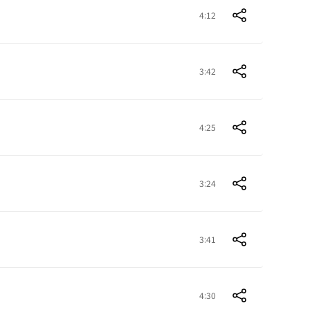
4:12
3:42
4:25
3:24
3:41
4:30