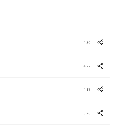
4:30
4:22
4:17
3:26