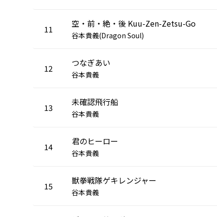
空・前・絶・後 Kuu-Zen-Zetsu-Go
11
谷本貴義(Dragon Soul)
つなぎあい
12
谷本貴義
未確認飛行船
13
谷本貴義
君のヒーロー
14
谷本貴義
獣拳戦隊ゲキレンジャー
15
谷本貴義