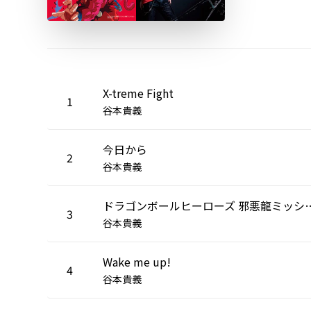
X-treme Fight
1
谷本貴義
今日から
2
谷本貴義
ドラゴンボールヒーローズ 邪悪
3
谷本貴義
Wake me up!
4
谷本貴義