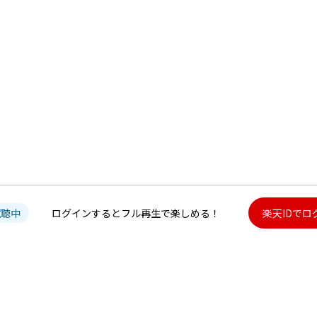
試聴中
ログインするとフル再生で楽しめる！
楽天IDでロ