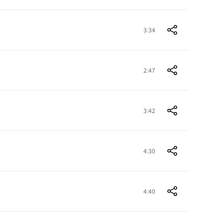
3:34
2:47
3:42
4:30
4:40