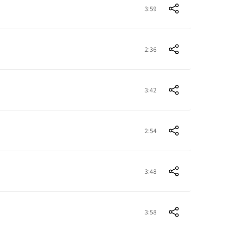
3:59
2:36
3:42
2:54
3:48
3:58