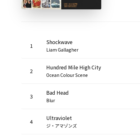
Shockwave
1
Liam Gallagher
Hundred Mile High City
2
Ocean Colour Scene
Bad Head
3
Blur
Ultraviolet
4
ジ・アマゾンズ