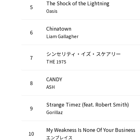
The Shock of the Lightning
5
Oasis
Chinatown
6
Liam Gallagher
シンセリティ・イズ・スケアリー
7
THE 1975
CANDY
8
ASH
Strange Timez (feat. Robert Smith)
9
Gorillaz
My Weakness Is None Of Your Business
10
エンブレイス