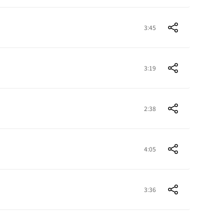
3:45
3:19
2:38
4:05
3:36