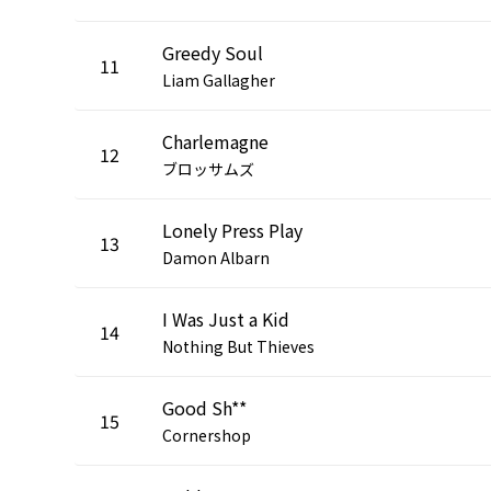
Greedy Soul
11
Liam Gallagher
Charlemagne
12
ブロッサムズ
Lonely Press Play
13
Damon Albarn
I Was Just a Kid
14
Nothing But Thieves
Good Sh**
15
Cornershop