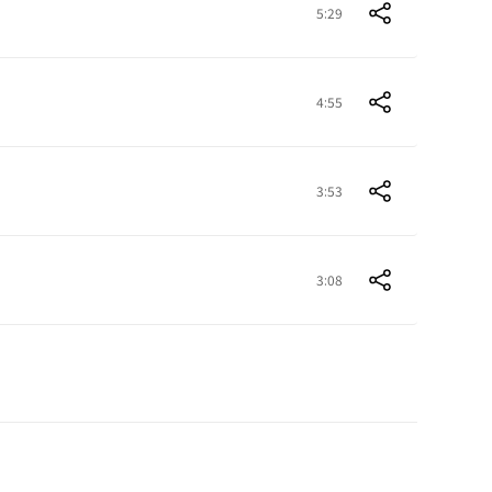
5:29
4:55
3:53
3:08