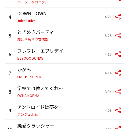
ロージークロニクル
DOWN TOWN
4
4:21
Juice=Juice
ときめきパーティ
5
3:28
超ときめき♡宣伝部
フレフレ・エブリデイ
6
4:13
BEYOOOOONDS
かがみ
7
4:14
FRUITS ZIPPER
学校では教えてくれないこと
8
3:04
OCHA NORMA
アンドロイドは夢を見るか?
9
4:08
アンジュルム
純愛クラッシャー
10
3:44