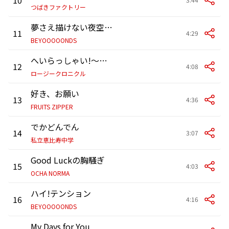
つばきファクトリー
夢さえ描けない夜空には
11
4:29
BEYOOOOONDS
へいらっしゃい!～ニッポンで会いましょう～
12
4:08
ロージークロニクル
好き、お願い
13
4:36
FRUITS ZIPPER
でかどんでん
14
3:07
私立恵比寿中学
Good Luckの胸騒ぎ
15
4:03
OCHA NORMA
ハイ!テンション
16
4:16
BEYOOOOONDS
My Days for You