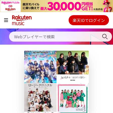
キャンペーン
料金プラン
楽天IDでログイン
Webプレイヤー
使い方
ご契約内容の確認・変更
ヘルプ
初回30日間無料お試し