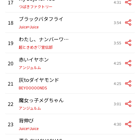
17
4:31
つばきファクトリー
ブラックバタフライ
18
3:54
Juice=Juice
わたし、ナンバーワンガール!
19
3:55
超ときめき♡宣伝部
赤いイヤホン
20
4:25
アンジュルム
灰toダイヤモンド
21
4:25
BEYOOOOONDS
魔女っ子メグちゃん
22
3:01
アンジュルム
背伸び
23
4:30
Juice=Juice