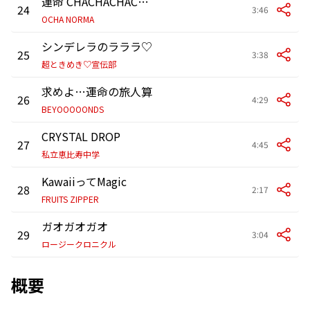
運命 CHACHACHACHA～N
24
3:46
OCHA NORMA
シンデレラのラララ♡
25
3:38
超ときめき♡宣伝部
求めよ…運命の旅人算
26
4:29
BEYOOOOONDS
CRYSTAL DROP
27
4:45
私立恵比寿中学
KawaiiってMagic
28
2:17
FRUITS ZIPPER
ガオガオガオ
29
3:04
ロージークロニクル
概要