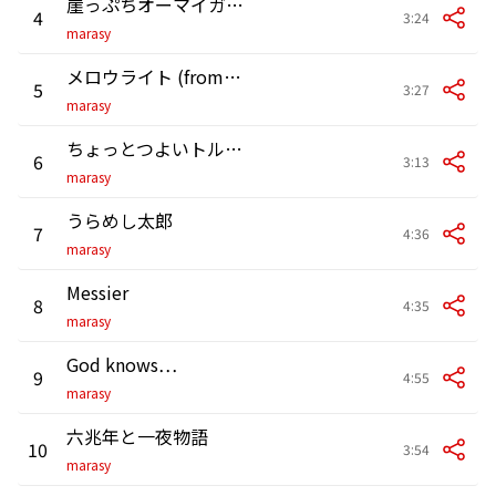
崖っぷちオーマイガール
4
3:24
marasy
メロウライト (from Raison d'être)
5
3:27
marasy
ちょっとつよいトルコ行進曲
6
3:13
marasy
うらめし太郎
7
4:36
marasy
Messier
8
4:35
marasy
God knows…
9
4:55
marasy
六兆年と一夜物語
10
3:54
marasy