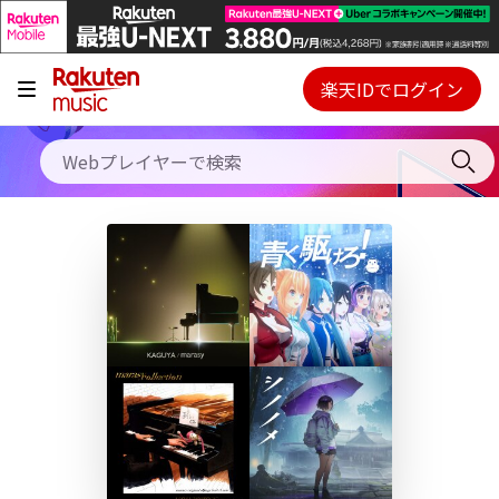
キャンペーン
料金プラン
楽天IDでログイン
Webプレイヤー
使い方
ご契約内容の確認・変更
ヘルプ
初回30日間無料お試し