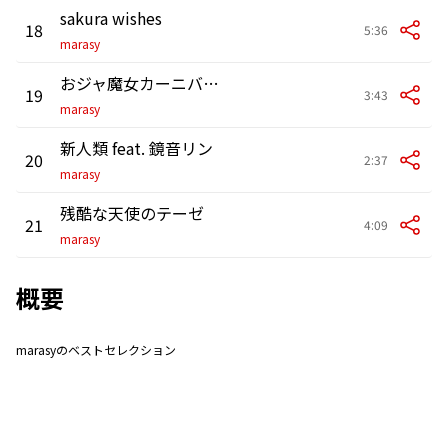
sakura wishes
18
5:36
marasy
おジャ魔女カーニバル!!
19
3:43
marasy
新人類 feat. 鏡音リン
20
2:37
marasy
残酷な天使のテーゼ
21
4:09
marasy
概要
marasyのベストセレクション