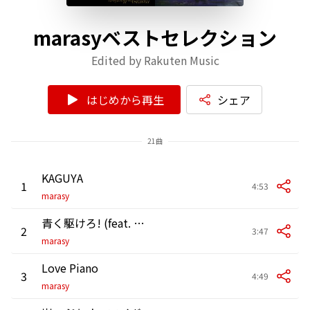
marasyベストセレクション
Edited by Rakuten Music
はじめから再生
シェア
21曲
KAGUYA
1
4:53
marasy
青く駆けろ! (feat. 初音ミク, MEIKO, ミライアカリ, YuNi, 富士葵, 星乃一歌)
2
3:47
marasy
Love Piano
3
4:49
marasy