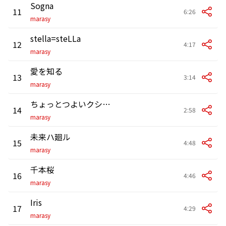
Sogna
11
6:26
marasy
stella=steLLa
12
4:17
marasy
愛を知る
13
3:14
marasy
ちょっとつよいクシコス・ポスト
14
2:58
marasy
未来ハ廻ル
15
4:48
marasy
千本桜
16
4:46
marasy
Iris
17
4:29
marasy