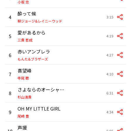
小坂 忠
酔って候
4
3:15
柳ジョージ&レイニーウッド
愛があるから
5
4:19
三貴 哲成
赤いアンブレラ
6
4:27
もんた&ブラザーズ
喜望峰
7
4:10
寺尾 聰
さよならのオーシャン<オーシャン'95>
8
6:31
杉山清貴
OH MY LITTLE GIRL
9
4:34
尾崎 豊
声援
10
5:05