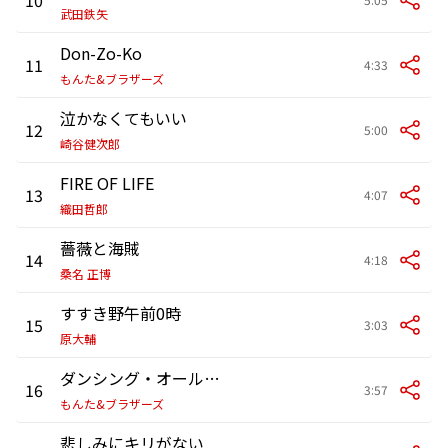
武田鉄矢
Don-Zo-Ko
11
4:33
もんた&ブラザーズ
泣かなくてもいい
12
5:00
崎谷健次郎
FIRE OF LIFE
13
4:07
織田哲郎
薔薇と海賊
14
4:18
桑名 正博
すすき野午前0時
15
3:03
原大輔
ダンシング・オールナイト
16
3:57
もんた&ブラザーズ
悲しみにキリがない