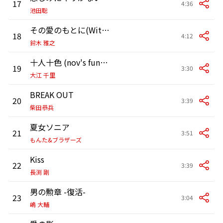
17
4:36
池田聡
その愛のもとに(With Your Love)
18
4:12
鈴木 雅之
十人十色 (nov's funky bass type)
19
3:30
大江 千里
BREAK OUT
20
3:39
柴田恭兵
夏女ソニア
21
3:51
もんた&ブラザーズ
Kiss
22
3:39
長渕 剛
男の勲章 -復活-
23
3:04
嶋 大輔