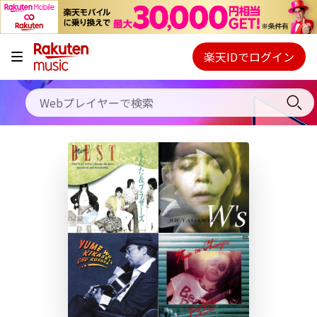
キャンペーン
料金プラン
楽天IDでログイン
Webプレイヤー
使い方
ご契約内容の確認・変更
ヘルプ
初回30日間無料お試し