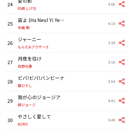
愛の影
24
4:06
松崎 しげる
宙よ (Ha Neul Yi Yeo Je Bal)
25
4:15
布施 明
ジャーニー
26
3:39
もんた&ブラザーズ
月夜を往け
27
3:16
佐野元春
ビバ!ビバ!バンビーナ
28
3:54
舘ひろし
我が心のジョージア
29
4:41
柳ジョージ
やさしく愛して
30
5:49
BORO