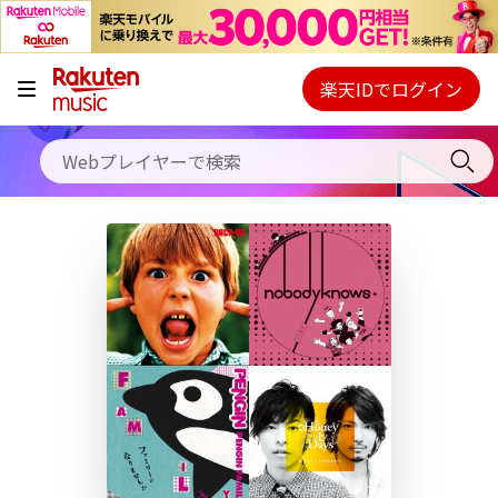
キャンペーン
料金プラン
楽天IDでログイン
Webプレイヤー
使い方
ご契約内容の確認・変更
ヘルプ
初回30日間無料お試し