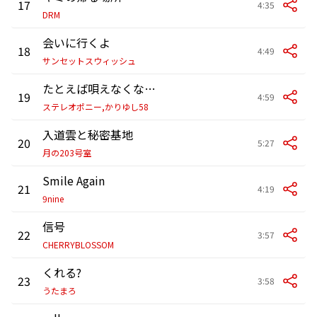
17
4:35
DRM
会いに行くよ
18
4:49
サンセットスウィッシュ
たとえば唄えなくなったら
19
4:59
ステレオポニー,かりゆし58
入道雲と秘密基地
20
5:27
月の203号室
Smile Again
21
4:19
9nine
信号
22
3:57
CHERRYBLOSSOM
くれる?
23
3:58
うたまろ