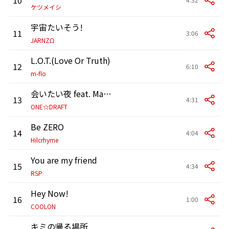
ケツメイシ
宇宙たいそう!
11
3:06
JARNZΩ
L.O.T.(Love Or Truth)
12
6:10
m-flo
会いたい夜 feat. Macheri
13
4:31
ONE☆DRAFT
Be ZERO
14
4:04
Hilcrhyme
You are my friend
15
4:34
RSP
Hey Now!
16
1:00
COOLON
キミの帰る場所