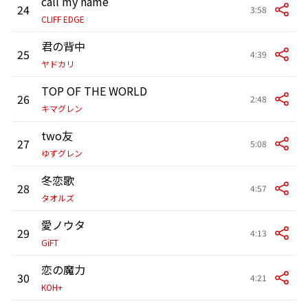
call my name
24
3:58
CLIFF EDGE
君の背中
25
4:39
ヤドカリ
TOP OF THE WORLD
26
2:48
キマグレン
two友
27
5:08
ゆずグレン
冬恋歌
28
4:57
タオルズ
愛ノウタ
29
4:13
GiFT
恋の魔力
30
4:21
KOH+