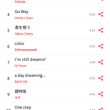
PENGIN
Go Way
4
4:20
Honey L Days
君を想う
5
4:15
Yellow Cherry
color
6
3:05
BAReeeeeeeeeeN
I'm still dreamin'
7
3:49
Hi-Timez
a day dreaming...
8
3:55
BACK-ON
超特急
9
4:42
ゆず
One step
10
4:32