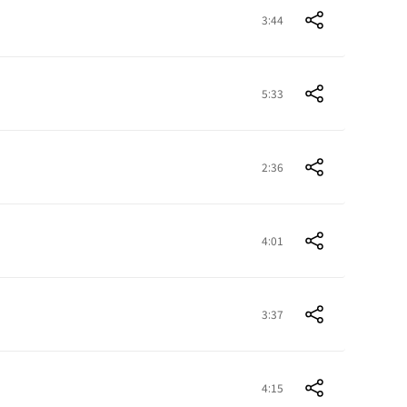
3:44
5:33
2:36
4:01
3:37
4:15