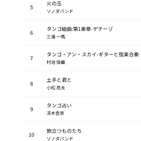
火の玉
5
ソノダバンド
タンゴ組曲:第1楽章-デチーゾ
6
三浦 一馬
タンゴ・アン・スカイ-ギ
7
村治 佳織
土手と君と
8
小松 亮太
タンゴ占い
9
冴木杏奈
旅立つものたち
10
ソノダバンド