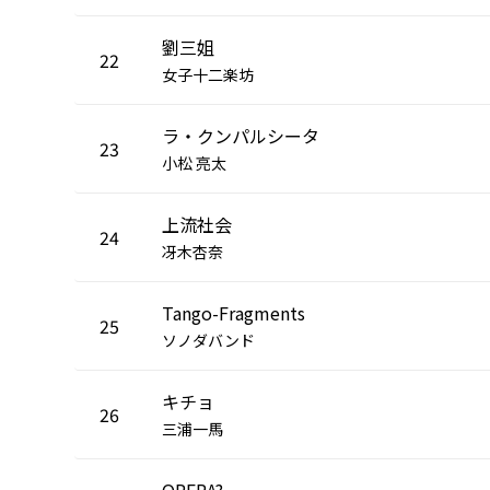
劉三姐
22
女子十二楽坊
ラ・クンパルシータ
23
小松 亮太
上流社会
24
冴木杏奈
Tango-Fragments
25
ソノダバンド
キチョ
26
三浦一馬
OPERA?