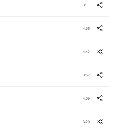
3:11
4:56
4:42
3:52
4:09
3:20