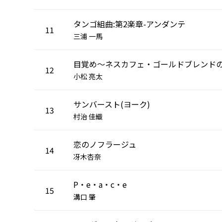
タンゴ組曲:第2楽章-アンダンテ
11
三浦 一馬
12
小松 亮太
サンバースト(ヨーク)
13
村治 佳織
恋のノフラージュ
14
冴木杏奈
P・e・a・c・e
15
溝口 肇