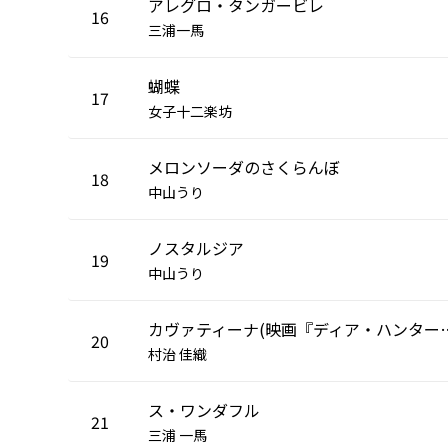
アレグロ・タンガービレ
16
三浦一馬
蝴蝶
17
女子十二楽坊
メロンソーダのさくらんぼ
18
中山うり
ノスタルジア
19
中山うり
カヴァティーナ(映画『
20
村治 佳織
ス・ワンダフル
21
三浦 一馬