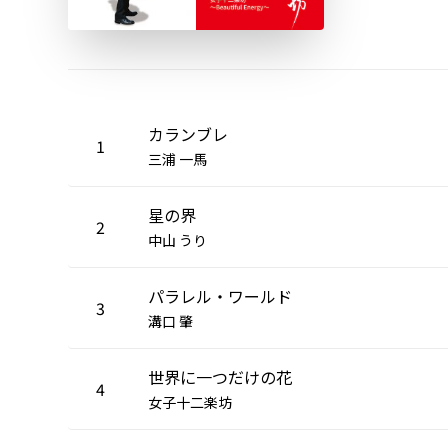
カランブレ
1
三浦 一馬
星の界
2
中山 うり
パラレル・ワールド
3
溝口 肇
世界に一つだけの花
4
女子十二楽坊