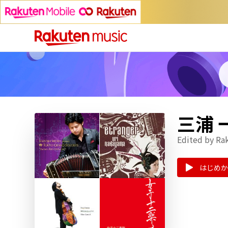
三浦
Edited by Ra
はじめか