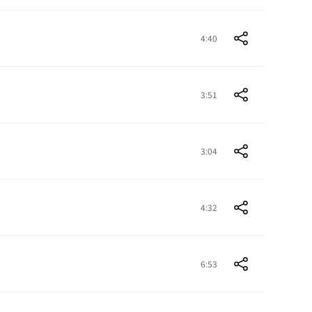
4:40
3:51
3:04
4:32
6:53