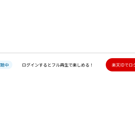
試聴中
ログインするとフル再生で楽しめる！
楽天IDでロ