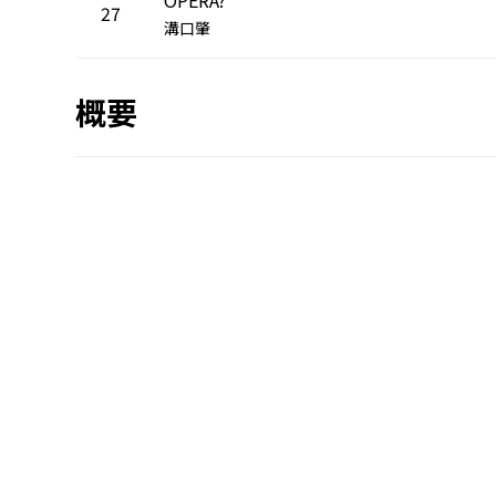
27
溝口肇
概要