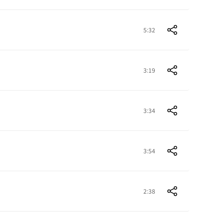
5:32
3:19
3:34
3:54
2:38